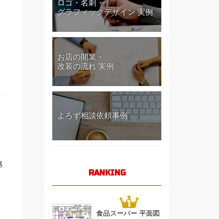
ロゴ・名刺・
グラフィックデザイン 実例
お店の開業・
改装の流れ 実例
よろず相談依頼事例
感
RANKING
食品スーパー 平面図