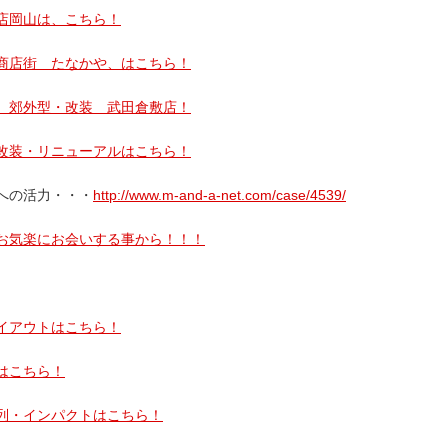
店岡山は、こちら！
商店街 たなかや、はこちら！
 郊外型・改装 武田倉敷店！
改装・リニューアルはこちら！
への活力・・・
http://www.m-and-a-net.com/case/4539/
お気楽にお会いする事から！！！
イアウトはこちら！
はこちら！
列・インパクトはこちら！