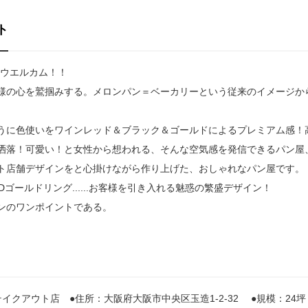
ト
をウエルカム！！
様の心を鷲掴みする。メロンパン＝ベーカリーという従来のイメージか
うに色使いをワインレッド＆ブラック＆ゴールドによるプレミアム感！
洒落！可愛い！と女性から想われる、そんな空気感を発信できるパン屋
ト店舗デザインをと心掛けながら作り上げた、おしゃれなパン屋です。
ゴールドリング......お客様を引き入れる魅惑の繁盛デザイン！
ンのワンポイントである。
イクアウト店 ●住所：大阪府大阪市中央区玉造1-2-32 ●規模：24