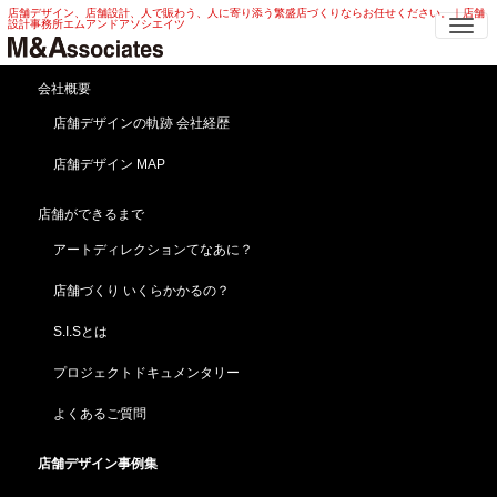
店舗デザイン、店舗設計、人で賑わう、人に寄り添う繁盛店づくりならお任せください。｜店舗
Me
設計事務所エムアンドアソシエイツ
病院 保育園デザイン
会社概要
医院、診療所、病院、保育園デザインの実例
店舗デザインの軌跡 会社経歴
エムアンドアソシエイツスピリッツ -繁盛する店舗は明確な個性
店舗デザイン MAP
とアイデンティティを主張する!!-
店舗ができるまで
HOME
病院 保育園デザイン
スポーツ ショップデザイン
アートディレクションてなあに？
店舗づくり いくらかかるの？
S.I.Sとは
プロジェクトドキュメンタリー
よくあるご質問
保育園トイレ デザイン｜幼稚園・託児所 保育園トイ
レ デザイン
店舗デザイン事例集
幼稚園・託児所の保育園トイレ デザイン