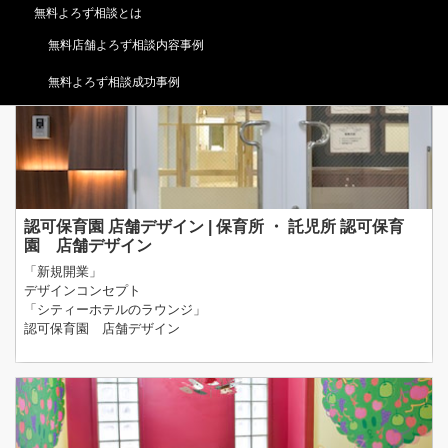
めちゃくちゃ
無料よろず相談とは
可愛いイラスト壁面の、幼稚園・託児所のトイレを
ぜひ見て下さいね！！保育園トイレ デザイン！！！
無料店舗よろず相談内容事例
無料よろず相談成功事例
認可保育園 店舗デザイン | 保育所 ・ 託児所 認可保育
園 店舗デザイン
「新規開業」
デザインコンセプト
「シティーホテルのラウンジ」
認可保育園 店舗デザイン