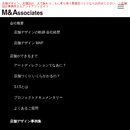
店舗デザイン、店舗設計、人で賑わう、人に寄り添う繁盛店づくりならお任せください。｜店舗
Me
設計事務所エムアンドアソシエイツ
保育施設 店舗デザイン | 保育園 ・ 幼
会社概要
稚園 保育施設 店舗デザイン
店舗デザインの軌跡 会社経歴
店舗デザイン MAP
HOME
店舗デザイン事例集
病院・保育園
保育施設 店舗デザイン | 保育園 ・ 幼稚園 保育施設 店舗デザイン
店舗ができるまで
トコトコちゃんがお出迎え！保育施設 店舗デザイン
アートディレクションてなあに？
【府中保育園西府分園トコトコちゃんランド】東京／
西府（新規開業）
店舗づくり いくらかかるの？
S.I.Sとは
プロジェクトドキュメンタリー
よくあるご質問
店舗デザイン事例集