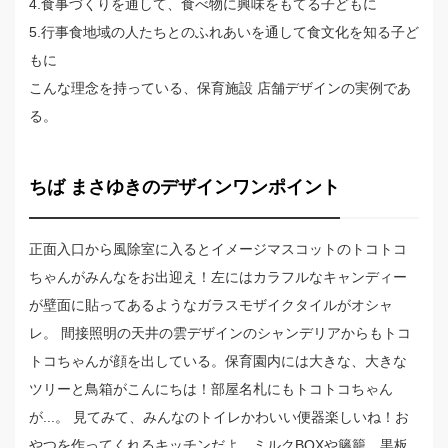
4.食事づくりを通して、食べ物に興味をもてる子どもに
5.行事食地域の人たちとのふれあいを通して食文化を知る子ど
もに
こんな理念を持っている、保育施設 店舗デザインの実例であ
る。
ちば まさゆきのデザインワンポイント
正面入口から風除室に入るとイメージマスコットのトコトコ
ちゃんがみんなをお出迎え！左にはカラフルなキャンディー
が壁面に貼ってあるようなガラスモザイクタイルがオシャ
レ。 間接照明の天井の雲デザインのシャンデリアからもトコ
トコちゃんが顔を出している。保育園内には大きな、大きな
ツリーと鳥箱がこんにちは！部屋名札にもトコトコちゃん
が...。 見てみて、みんなのトイレかわいい便器楽しいね！お
やつを作ってくれるキッチンだよ。ミルクBOXや籐籠、黒板