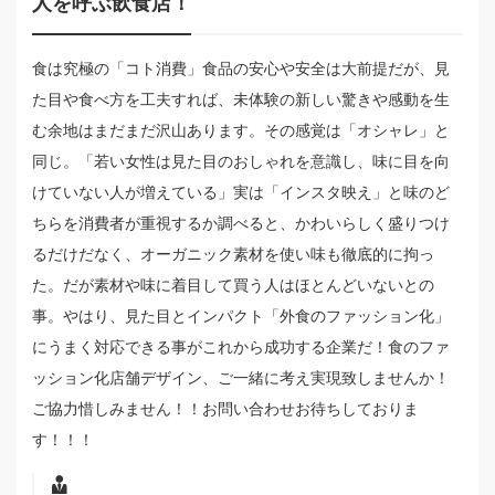
人を呼ぶ飲食店！
食は究極の「コト消費」食品の安心や安全は大前提だが、見
た目や食べ方を工夫すれば、未体験の新しい驚きや感動を生
む余地はまだまだ沢山あります。その感覚は「オシャレ」と
同じ。「若い女性は見た目のおしゃれを意識し、味に目を向
けていない人が増えている」実は「インスタ映え」と味のど
ちらを消費者が重視するか調べると、かわいらしく盛りつけ
るだけだなく、オーガニック素材を使い味も徹底的に拘っ
た。だが素材や味に着目して買う人はほとんどいないとの
事。やはり、見た目とインパクト「外食のファッション化」
にうまく対応できる事がこれから成功する企業だ！食のファ
ッション化店舗デザイン、ご一緒に考え実現致しませんか！
ご協力惜しみません！！お問い合わせお待ちしておりま
す！！！