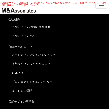
店舗デザイン、店舗設計、人で賑わう、人に寄り添う繁盛店づくりならお任せください。｜店舗
Me
設計事務所エムアンドアソシエイツ
会社概要
食はファッションだ！！！
店舗デザインの軌跡 会社経歴
HOME
ブログ
news
食はファッションだ！！！
店舗デザイン MAP
2019年5月14日
news
店舗ができるまで
アートディレクションてなあに？
店舗づくり いくらかかるの？
S.I.Sとは
プロジェクトドキュメンタリー
よくあるご質問
店舗デザイン事例集