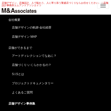
店舗デザイン、店舗設計、人で賑わう、人に寄り添う繁盛店づくりならお任せください。｜店舗
Me
設計事務所エムアンドアソシエイツ
和洋菓子 店舗デザイン | 焼き菓子・
会社概要
ギフト 和洋菓子 店舗デザイン
店舗デザインの軌跡 会社経歴
店舗デザイン MAP
HOME
店舗デザイン事例集
ベーカリー・和洋菓子
和洋菓子 店舗デザイン | 焼き菓子・ ギフト 和洋菓子 店舗デザイン
店舗ができるまで
シャンデリアがアイコン！和洋菓子 店舗デザイン
アートディレクションてなあに？
【千秋庵】北海道／苫小牧(新規出店)
店舗づくり いくらかかるの？
S.I.Sとは
プロジェクトドキュメンタリー
よくあるご質問
店舗デザイン事例集