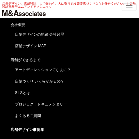
店舗デザイン、店舗設計、人で賑わう、人に寄り添う繁盛店づくりならお任せください。｜店舗
Me
設計事務所エムアンドアソシエイツ
ベーカリー 店舗デザイン | 海外・
会社概要
ソウル ベーカリー 店舗デザイン
店舗デザインの軌跡 会社経歴
店舗デザイン MAP
HOME
店舗デザイン事例集
企画プロジェクト
ベーカリー 店舗デザイン | 海外・ ソウル ベーカリー 店舗デザイン
店舗ができるまで
こんがりきつね色・・・レンガタイル外装！ベーカリ
アートディレクションてなあに？
ー 店舗デザイン
［BONNE NOUVELLE］韓国／ソウル・ 炎の企画プ
店舗づくり いくらかかるの？
ロジェクト
S.I.Sとは
プロジェクトドキュメンタリー
よくあるご質問
店舗デザイン事例集