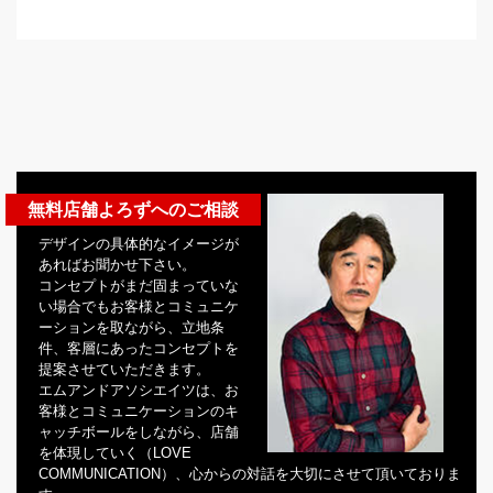
無料店舗よろずへのご相談
デザインの具体的なイメージが
あればお聞かせ下さい。
コンセプトがまだ固まっていな
い場合でもお客様とコミュニケ
ーションを取ながら、立地条
件、客層にあったコンセプトを
提案させていただきます。
エムアンドアソシエイツは、お
客様とコミュニケーションのキ
ャッチボールをしながら、店舗
を体現していく（LOVE
COMMUNICATION）、心からの対話を大切にさせて頂いておりま