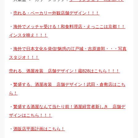
・
売れる・ベーカリー外観店舗デザイン！！！
・
海外でメッチャ受ける！和食料理店・えっここは京都！！
インスタ映え！！！
・
海外で日本文化を発信!魅惑の江戸城・吉原遊郭・・・写真
スタジオ！！！
売れる、酒屋改装 店舗デザイン！蔵828はこちら！！！
・
繁盛する、酒屋改装 店舗デザイン！武田・倉敷店はこち
ら！
・
繁盛する酒屋なんて当たり前！酒屋経営者新しき 店舗デ
ザインはこちら！！！
・
酒販店平面計画はこちら！