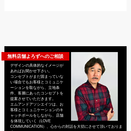
無料店舗よろずへのご相談
デザインの具体的なイメージが
あればお聞かせ下さい。
コンセプトがまだ固まっていな
い場合でもお客様とコミュニケ
ーションを取ながら、立地条
件、客層にあったコンセプトを
提案させていただきます。
エムアンドアソシエイツは、お
客様とコミュニケーションのキ
ャッチボールをしながら、店舗
を体現していく（LOVE
COMMUNICATION）、心からの対話を大切にさせて頂いておりま