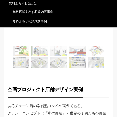
無料よろず相談とは
無料店舗よろず相談内容事例
無料よろず相談成功事例
パース-1：受け付けカウンター。証券取引所をイメージ。
パ
企画プロジェクト店舗デザイン実例
あるチェーン店の学習塾コンペの実例である。
グランドコンセプトは『私の部屋』＜世界の子供たちの部屋