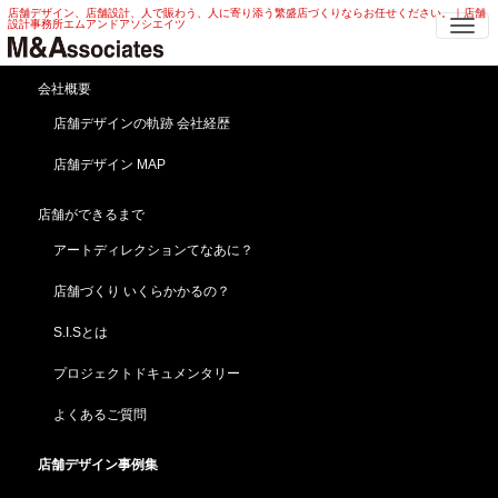
店舗デザイン、店舗設計、人で賑わう、人に寄り添う繁盛店づくりならお任せください。｜店舗
Me
設計事務所エムアンドアソシエイツ
学習塾 店舗デザイン | スクール・
会社概要
個別指導 学習塾 店舗デザイン
店舗デザインの軌跡 会社経歴
店舗デザイン MAP
HOME
店舗デザイン事例集
企画プロジェクト
学習塾 店舗デザイン | スクール・ 個別指導 学習塾 店舗デザイン
店舗ができるまで
世界へ翔け！学習塾 店舗デザイン
アートディレクションてなあに？
【学習塾の企画デザイン】スクール・個別指導
店舗づくり いくらかかるの？
S.I.Sとは
プロジェクトドキュメンタリー
よくあるご質問
店舗デザイン事例集