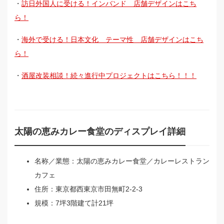
・
訪日外国人に受ける！インバンド 店舗デザインはこち
ら！
・
海外で受ける！日本文化 テーマ性 店舗デザインはこち
ら！
・
酒屋改装相談！続々進行中プロジェクトはこちら！！！
太陽の恵みカレー食堂のディスプレイ詳細
名称／業態：太陽の恵みカレー食堂／カレーレストラン
カフェ
住所：東京都西東京市田無町2-2-3
規模：7坪3階建て計21坪