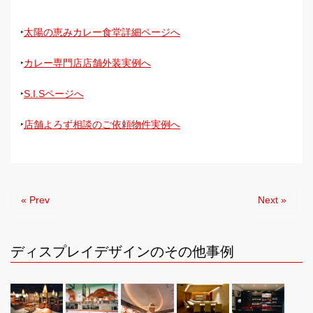
‣
太陽の恵みカレー食堂詳細ページへ
‣
カレー専門店店舗外装実例へ
‣
S.I.Sページへ
‣
店舗よろず相談のご依頼物件実例へ
« Prev
Next »
ディスプレイデザインのその他事例