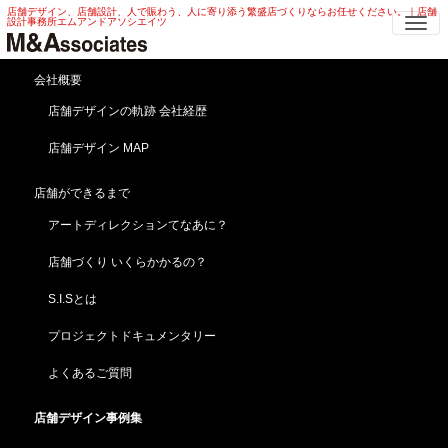
店舗デザイン、店舗設計、人で賑わう、人に寄り添う繁盛店づくりならお任せください。｜店舗
Me
設計事務所エムアンドアソシエイツ
カレー店 店舗デザイン | ディスプレ
会社概要
イ・演出 カレー店 店舗デザイン
店舗デザインの軌跡 会社経歴
店舗デザイン MAP
HOME
店舗デザイン事例集
ディスプレイデザイン
カレー店 店舗デザイン | ディスプレイ・演出 カレー店 店舗デザイン
店舗ができるまで
臨場感あふれる！カレー店 店舗デザイン
アートディレクションてなあに？
【太陽の恵みカレー食堂】東京／西東京（新規開業）
「店舗よろず相談依頼実例」
店舗づくり いくらかかるの？
S.I.Sとは
プロジェクトドキュメンタリー
よくあるご質問
店舗デザイン事例集