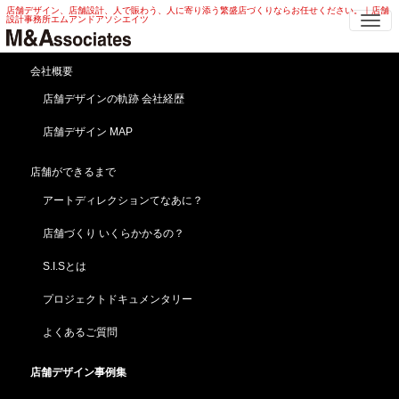
店舗デザイン、店舗設計、人で賑わう、人に寄り添う繁盛店づくりならお任せください。｜店舗
Me
設計事務所エムアンドアソシエイツ
焼肉 店舗デザイン | ベトナム ・高級
会社概要
焼肉 店舗デザイン
店舗デザインの軌跡 会社経歴
店舗デザイン MAP
HOME
店舗デザイン事例集
飲食・レストラン
焼肉 店舗デザイン | ベトナム ・高級 焼肉 店舗デザイン
店舗ができるまで
桜の花弁のLEDがアイコン！焼肉 店舗デザイン
アートディレクションてなあに？
【YAKINIKU SAKURA/YAKINIKU 櫻】海外／ベトナ
ム／ハノイ（新規開業）
店舗づくり いくらかかるの？
S.I.Sとは
プロジェクトドキュメンタリー
よくあるご質問
店舗デザイン事例集