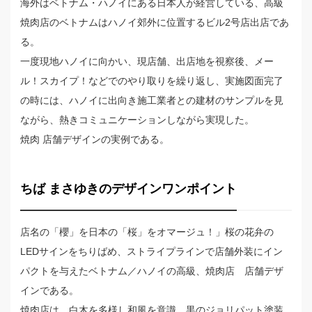
海外はベトナム・ハノイにある日本人が経営している、高級
焼肉店のベトナムはハノイ郊外に位置するビル2号店出店であ
る。
一度現地ハノイに向かい、現店舗、出店地を視察後、メー
ル！スカイプ！などでのやり取りを繰り返し、実施図面完了
の時には、ハノイに出向き施工業者との建材のサンプルを見
ながら、熱きコミュニケーションしながら実現した。
焼肉 店舗デザインの実例である。
ちば まさゆきのデザインワンポイント
店名の「櫻」を日本の「桜」をオマージュ！」桜の花弁の
LEDサインをちりばめ、ストライプラインで店舗外装にイン
パクトを与えたベトナム／ハノイの高級、焼肉店 店舗デザ
インである。
焼肉店は、白木を多様し和風を意識、黒のジョリパット塗装