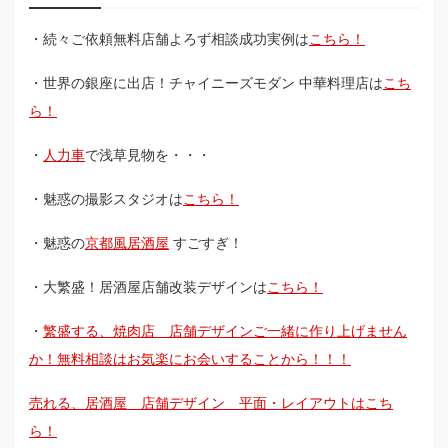
・続々ご依頼無料店舗よろず相談成功実例は
こちら！
・世界の銀座に出店！チャイニーズモダン 中華料理店は
こち
ら！
・
人力車
で浅草見物を・・・
・魅惑の撮影スタジオは
こちら！
・魅惑の
京都風居酒屋
すごすぎ！
・大繁盛！居酒屋店舗改装デザインは
こちら！
・
繁盛する、焼肉店 店舗デザインご一緒に作り上げません
か！無料相談はお気楽にお会いすることから！！！
売れる、居酒屋 店舗デザイン 平面・レイアウトはこち
ら！