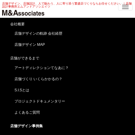
店舗デザイン、店舗設計、人で賑わう、人に寄り添う繁盛店づくりならお任せください。｜店舗
Me
設計事務所エムアンドアソシエイツ
山頂食堂 店舗デザイン | 観光地 ロー
会社概要
プウェイ 山頂食堂 店舗デザイン
店舗デザインの軌跡 会社経歴
店舗デザイン MAP
HOME
店舗デザイン事例集
飲食・レストラン
山頂食堂 店舗デザイン | 観光地 ロープウェイ 山頂食堂 店舗デザイン
店舗ができるまで
枝のシルエットをデザインのモチーフに！山頂食堂店
アートディレクションてなあに？
舗デザイン
【昇仙峡ロープウェイ山頂食堂】山梨／甲府（店舗改
店舗づくり いくらかかるの？
装・リニューアル ）
S.I.Sとは
プロジェクトドキュメンタリー
よくあるご質問
店舗デザイン事例集