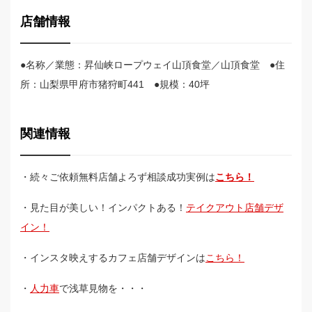
店舗情報
●名称／業態：昇仙峡ロープウェイ山頂食堂／山頂食堂 ●住
所：山梨県甲府市猪狩町441 ●規模：40坪
関連情報
・続々ご依頼無料店舗よろず相談成功実例は
こちら！
・見た目が美しい！インパクトある！
テイクアウト店舗デザ
イン！
・インスタ映えするカフェ店舗デザインは
こちら！
・
人力車
で浅草見物を・・・