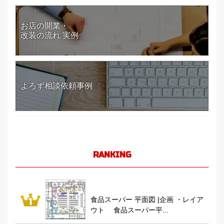
お店の開業・
改装の流れ 実例
よろず相談依頼事例
RANKING
食品スーパー 平面図 |企画 ・レイア
ウト 食品スーパー平...