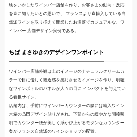
験をいかしたワインバー店舗を作り、お客さまの動向・反応
を直に知りたいとの思いで、 フランスより直輸入している自
然派ワインを取り揃えて開業したお洒落でカジュアルな、ワ
インバー 店舗デザイン実例である。
ちば まさゆきのデザインワンポイント
ワインバー店舗外観は土のイメージのナチュラルクリームカ
ラーで目に優しく親近感を感じさせるイメージを作り、明確
なワインボトルのパネルが人々の目に インパクトを与えてい
る看板サイン。
店舗内は、手前にワインバーカウンターの腰には輸入ワイン
木箱の凸凹デザイン貼りがされ、下部からの緩やかな間接照
明でカウンター腰が美しく浮かび上がるモダンなカウンター
奥がフランス自然派のワインショップの配置。