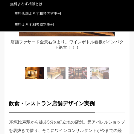
無料よろず相談とは
無料店舗よろず相談内容事例
無料よろず相談成功事例
ワイ
店舗ファサード全景右側より。ワインボトル看板がインパク
入
ト絶大！！！
飲食・レストラン店舗デザイン実例
JR恵比寿駅から徒歩5分の好立地の店舗。元アパレルショップ
を居抜きで借り、そこにワインコンサルタントが今までの経