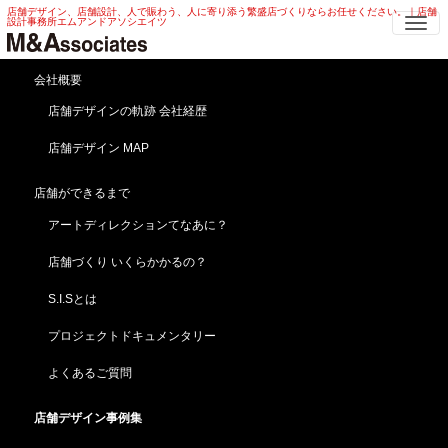
店舗デザイン、店舗設計、人で賑わう、人に寄り添う繁盛店づくりならお任せください。｜店舗
Me
設計事務所エムアンドアソシエイツ
ワインバー 店舗デザイン | 自然派 ・
会社概要
スタンディングバー ワインバー 店
店舗デザインの軌跡 会社経歴
舗デザイン
店舗デザイン MAP
HOME
店舗デザイン事例集
飲食・レストラン
ワインバー 店舗デザイン | 自然派 ・ スタンディングバー ワインバー 店舗デザイン
店舗ができるまで
アートディレクションてなあに？
ワインコンサルタントの実店舗！ワインバー 店舗デザ
イン
店舗づくり いくらかかるの？
【トロワザムール】東京／恵比寿（新規開業）
S.I.Sとは
プロジェクトドキュメンタリー
よくあるご質問
店舗デザイン事例集