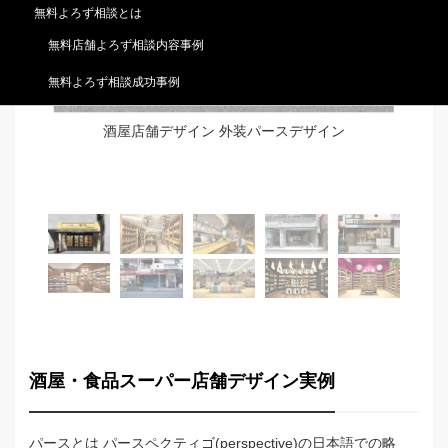
無料よろず相談とは
無料店舗よろず相談内容事例
無料よろず相談成功事例
と壁
酒屋店舗デザイン 外装パースデザイン
店
酒屋・食品スーパー店舗デザイン実例
パースとは パースペクティゴ(perspective)の日本語での略