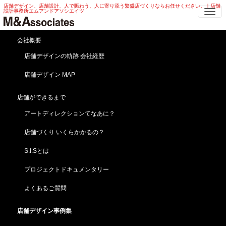
店舗デザイン、店舗設計、人で賑わう、人に寄り添う繁盛店づくりならお任せください。｜店舗
Me
設計事務所エムアンドアソシエイツ
酒屋 パースデザイン | 透視図・完成予
会社概要
想図 酒屋 パースデザイン
店舗デザインの軌跡 会社経歴
店舗デザイン MAP
HOME
店舗デザイン事例集
酒屋・食品スーパー
酒屋 パースデザイン | 透視図・完成予想図 酒屋 パースデザイン
店舗ができるまで
酒屋 パースデザイン | 透視図 完成予想図 酒屋 パース
アートディレクションてなあに？
デザイン
酒屋さん！移転新装打ち合わせに伴うプレゼンテーシ
店舗づくり いくらかかるの？
ョン パースデザイン
S.I.Sとは
プロジェクトドキュメンタリー
よくあるご質問
店舗デザイン事例集