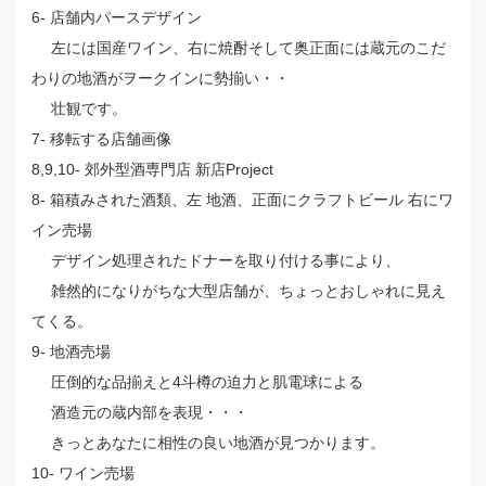
6- 店舗内パースデザイン
左には国産ワイン、右に焼酎そして奥正面には蔵元のこだ
わりの地酒がヲークインに勢揃い・・
壮観です。
7- 移転する店舗画像
8,9,10- 郊外型酒専門店 新店Project
8- 箱積みされた酒類、左 地酒、正面にクラフトビール 右にワ
イン売場
デザイン処理されたドナーを取り付ける事により、
雑然的になりがちな大型店舗が、ちょっとおしゃれに見え
てくる。
9- 地酒売場
圧倒的な品揃えと4斗樽の迫力と肌電球による
酒造元の蔵内部を表現・・・
きっとあなたに相性の良い地酒が見つかります。
10- ワイン売場