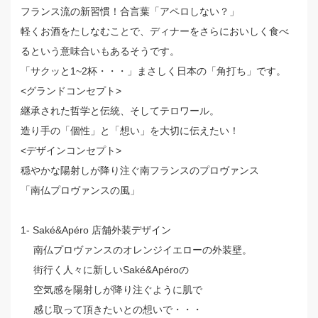
フランス流の新習慣！合言葉「アペロしない？」
軽くお酒をたしなむことで、ディナーをさらにおいしく食べ
るという意味合いもあるそうです。
「サクッと1~2杯・・・」まさしく日本の「角打ち」です。
<グランドコンセプト>
継承された哲学と伝統、そしてテロワール。
造り手の「個性」と「想い」を大切に伝えたい！
<デザインコンセプト>
穏やかな陽射しが降り注ぐ南フランスのプロヴァンス
「南仏プロヴァンスの風」
1- Saké&Apéro 店舗外装デザイン
南仏プロヴァンスのオレンジイエローの外装壁。
街行く人々に新しいSaké&Apéroの
空気感を陽射しが降り注ぐように肌で
感じ取って頂きたいとの想いで・・・