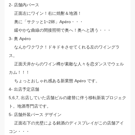
2- 店舗内パース
正面左にワイン！右に焼酎＆地酒！
奥に「サクッと1~2杯」Apéro・・・
緩やかな曲線の間接照明で奥へ！奥へと誘う・・・
3- 奥 Apéro
なんかワクワク！ドキドキさせてくれる左のワイングラ
ス。
正面天井からのワイン樽が素敵な人々を恋ダンスでウェル
カム！！！
ちょっとおしゃれ感ある新業態 Apéro です。
4- 出店予定店舗
5,6,7, 出店していた店舗ビルの建替に伴う移転新装プロジェク
ト。地酒専門店です。
5- 店舗外装パース デザイン
正面右下の光壁による銘酒のディスプレイがこの店舗アイ
コン・・・