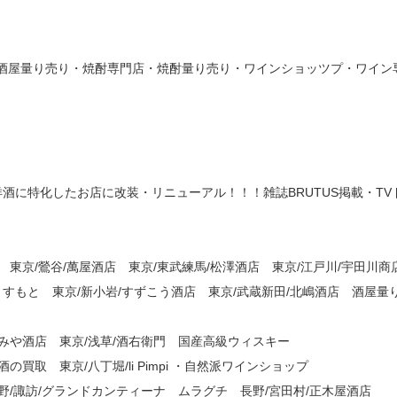
酒屋量り売り・焼酎専門店・焼酎量り売り・ワインショッツプ・ワイン
洋酒に特化したお店に改装・リニューアル！！！雑誌BRUTUS掲載・TV
 東京/鶯谷/萬屋酒店 東京/東武練馬/松澤酒店 東京/江戸川/宇田川商
すもと 東京/新小岩/すずこう酒店 東京/武蔵新田/北嶋酒店 酒屋量
ずみや酒店 東京/浅草/酒右衛門 国産高級ウィスキー
の買取 東京/八丁堀/li Pimpi ・自然派ワインショップ
長野/諏訪/グランドカンティーナ ムラグチ 長野/宮田村/正木屋酒店