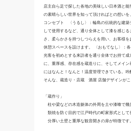
店主自ら足で探した各地の美味しい日本酒と能
の素晴らしい世界を知って頂ければとの想いを
コンセプト 〈うるし〉：輪島の伝統的な建築
して使用するなど、通り全体として漆を感じる
さ、柔らかさを持つしつらえを用い、お客様を
休憩スペースを設けます。 〈おもてなし〉：
光客を初めとする来訪者を通り全体でお持て成
に、重厚感、存在感を蔵造りに、そしてメイン
にはなんと！なんと！温度管理できている。吟
そんな、蔵造り・店蔵 酒屋 店舗デザインが
「蔵作り」
柱や梁などの木造躯体の外周を土や漆喰で幾
類焼を防ぐ目的で江戸時代の町家形式として
分厚い土壁と重厚な観音開きの扉が特徴です