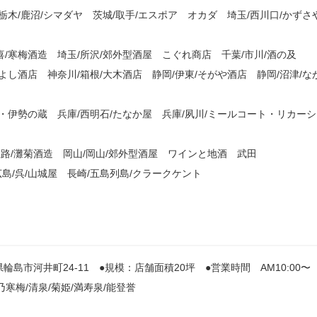
栃木/鹿沼/シマダヤ 茨城/取手/エスポア オカダ 埼玉/西川口/かずさ
喜/寒梅酒造 埼玉/所沢/郊外型酒屋 こぐれ商店 千葉/市川/酒の及
酒店 神奈川/箱根/大木酒店 静岡/伊東/そがや酒店 静岡/沼津/な
造・伊勢の蔵 兵庫/西明石/たなか屋 兵庫/夙川/ミールコート・リカー
庫/姫路/灘菊酒造 岡山/岡山/郊外型酒屋 ワインと地酒 武田
島/呉/山城屋 長崎/五島列島/クラークケント
島市河井町24-11 ●規模：店舗面積20坪 ●営業時間 AM10:00〜
乃寒梅/清泉/菊姫/満寿泉/能登誉