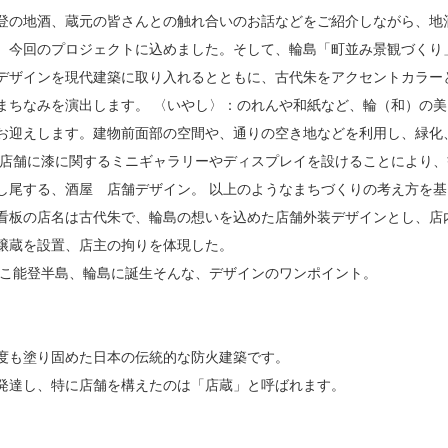
登の地酒、蔵元の皆さんとの触れ合いのお話などをご紹介しながら、地
、今回のプロジェクトに込めました。そして、輪島「町並み景観づくり
デザインを現代建築に取り入れるとともに、古代朱をアクセントカラー
まちなみを演出します。 〈いやし〉：のれんや和紙など、輪（和）の美
お迎えします。建物前面部の空間や、通りの空き地などを利用し、緑化
各店舗に漆に関するミニギャラリーやディスプレイを設けることにより、
し尾する、酒屋 店舗デザイン。 以上のようなまちづくりの考え方を基
看板の店名は古代朱で、輪島の想いを込めた店舗外装デザインとし、店
醸蔵を設置、店主の拘りを体現した。
ここ能登半島、輪島に誕生そんな、デザインのワンポイント。
度も塗り固めた日本の伝統的な防火建築です。
発達し、特に店舗を構えたのは「店蔵」と呼ばれます。
。