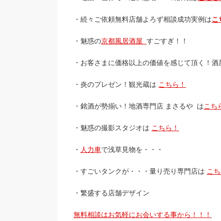
・続々ご依頼無料店舗よろず相談成功実例は
こ
・魅惑の
京都風居酒屋
すごすぎ！！
・お客さまに価格以上の価値を感じて頂く！酒
・炎のプレゼン！観光蔵は
こちら！
・銘酒が勢揃い！地酒専門店 まさるや は
こち
・魅惑の撮影スタジオは
こちら！
・
人力車
で浅草見物を・・・
・すごいタンクが・・・量り売り専門店は
こち
・繁盛する店舗デザイン
無料相談はお気軽にお会いする事から！！！