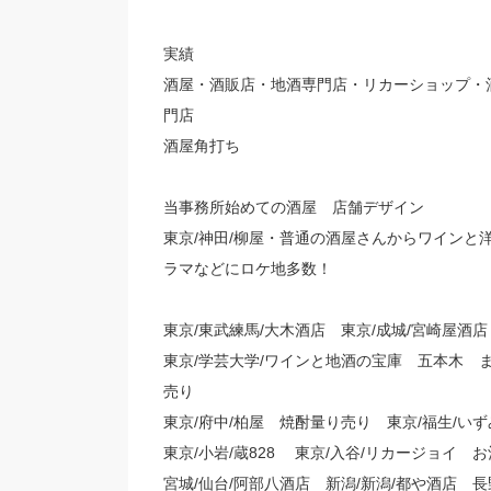
実績
酒屋・酒販店・地酒専門店・リカーショップ・
門店
酒屋角打ち
当事務所始めての酒屋 店舗デザイン
東京/神田/柳屋・普通の酒屋さんからワインと
ラマなどにロケ地多数！
東京/東武練馬/大木酒店 東京/成城/宮崎屋酒店
東京/学芸大学/ワインと地酒の宝庫 五本木 ま
売り
東京/府中/柏屋 焼酎量り売り 東京/福生/い
東京/小岩/蔵828 東京/入谷/リカージョイ お酒
宮城/仙台/阿部八酒店 新潟/新潟/都や酒店 