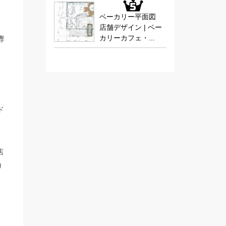
ベーカリー平面図
店舗デザイン | ベー
カリーカフェ・...
専
ド
店
り