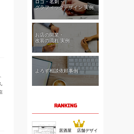
ロゴ・名刺・
グラフィックデザイン 実例
お店の開業・
改装の流れ 実例
よろず相談依頼事例
、
ん
店
RANKING
居酒屋 店舗デザイ