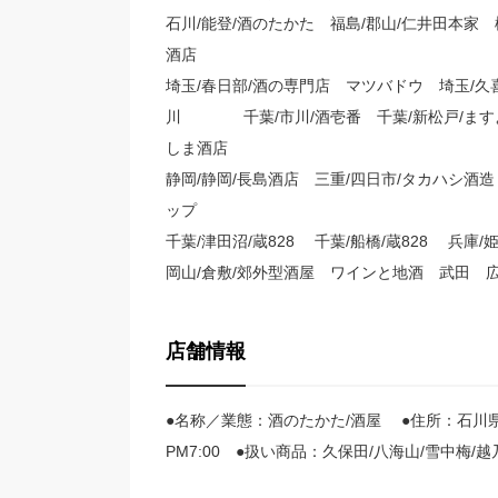
石川/能登/酒のたかた 福島/郡山/仁井田本家 
酒店
埼玉/春日部/酒の専門店 マツバドウ 埼玉/久
川 千葉/市川/酒壱番 千葉/新松戸/ますよし
しま酒店
静岡/静岡/長島酒店 三重/四日市/タカハシ酒
ップ
千葉/津田沼/蔵828 千葉/船橋/蔵828 兵
岡山/倉敷/郊外型酒屋 ワインと地酒 武田 広
店舗情報
●名称／業態：酒のたかた/酒屋 ●住所：石川県輪
PM7:00 ●扱い商品：久保田/八海山/雪中梅/越