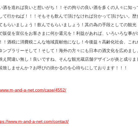
い酒を造れば良いと想いがち！！その拘りの良い酒を多くの人々に知っ
して行かねば！！！そもそも飲んで頂けなければ分かって頂けない。歴
てもらいましょう！飲んでもらいましょう！其の為の手段としての観光
で販促を宣伝をお客さまに何か還元を！利益があれば、いろいろな事が
！！酒税に消費税こんな地域貢献他になし！今後益々高齢化社会、これ
タンプラリーそして！そして！海外の方々にも日本の酒文化を広めまし
映え間違い無し！良いですね、そんな観光蔵店舗デザインが炎と成りま
装致しませんか？お呼びの掛かるのを心待ちにしております！！！
//www.m-and-a-net.com/case/4552/
tps://www.m-and-a-net.com/contact/