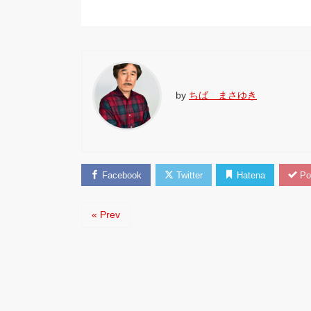
by
ちば まさゆき
Facebook
Twitter
Hatena
Po
« Prev