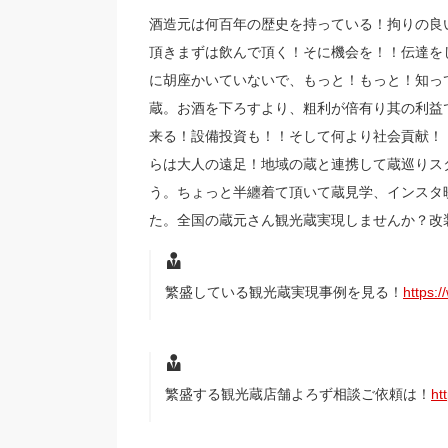
酒造元は何百年の歴史を持っている！拘りの良
頂きまずは飲んで頂く！そに機会を！！伝達を
に胡座かいていないで、もっと！もっと！知っ
蔵。お酒を下ろすより、粗利が倍有り其の利益
来る！設備投資も！！そして何より社会貢献！
らは大人の遠足！地域の蔵と連携して蔵巡りス
う。ちょっと半纏着て頂いて蔵見学、インスタ
た。全国の蔵元さん観光蔵実現しませんか？改
繁盛している観光蔵実現事例を見る！
https:
繁盛する観光蔵店舗よろず相談ご依頼は！
ht