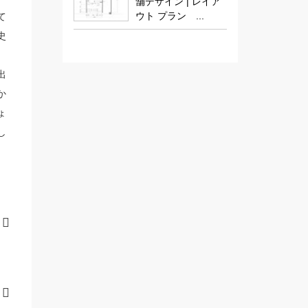
舗デザイン | レイア
ウト プラン ...
て
史
出
か
ょ
し