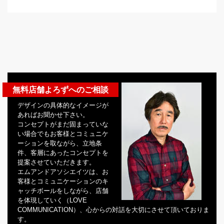
無料店舗よろずへのご相談
デザインの具体的なイメージが
あればお聞かせ下さい。
コンセプトがまだ固まっていな
い場合でもお客様とコミュニケ
ーションを取ながら、立地条
件、客層にあったコンセプトを
提案させていただきます。
エムアンドアソシエイツは、お
客様とコミュニケーションのキ
ャッチボールをしながら、店舗
を体現していく（LOVE
COMMUNICATION）、心からの対話を大切にさせて頂いておりま
す。