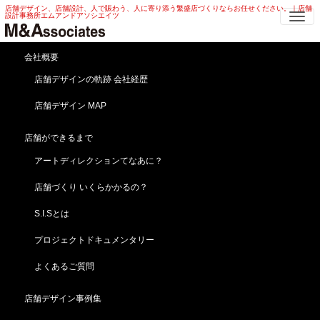
店舗デザイン、店舗設計、人で賑わう、人に寄り添う繁盛店づくりならお任せください。｜店舗
Me
設計事務所エムアンドアソシエイツ
会社概要
呉服店 店舗デザイン！移
店舗デザインの軌跡 会社経歴
転改装プロジェクト！！
店舗デザイン MAP
HOME
ブログ
news
店舗ができるまで
呉服店 店舗デザイン！移転改装プロジェクト！！
アートディレクションてなあに？
2019年4月9日
news
店舗づくり いくらかかるの？
S.I.Sとは
プロジェクトドキュメンタリー
よくあるご質問
店舗デザイン事例集