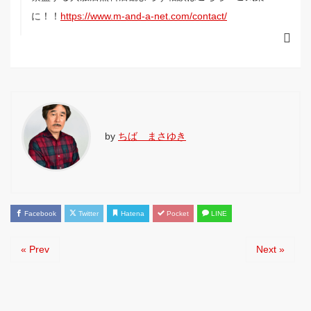
に！！
https://www.m-and-a-net.com/contact/
by
ちば まさゆき
Facebook
Twitter
Hatena
Pocket
LINE
« Prev
Next »