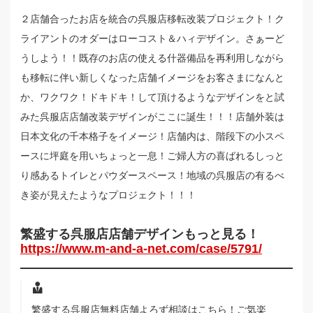
２店舗合ったお店を統合の呉服店移転改装プロジェクト！ク
ライアントのオダーはローコスト＆ハィデザイン。さぁーど
うしよう！！既存のお店の使える什器備品を再利用しながら
も移転に伴い新しくなった店舗イメージをお客さまになんと
か、ワクワク！ドキドキ！して頂けるようなデザインをと試
みた呉服店店舗改装デザインがここに誕生！！！店舗外装は
日本文化の千本格子をイメージ！店舗内は、階段下の小スペ
ースに坪庭を用いちょっと一息！ご婦人方の喜ばれるしっと
り感あるトイレとパウダースペース！地域の呉服店の有るべ
き姿が見えたようなプロジェクト！！！
繁盛する呉服店店舗デザインもっと見る！
https://www.m-and-a-net.com/case/5791/
繁盛する呉服店無料店舗よろず相談はこちら！ご気楽