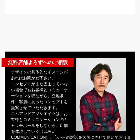
無料店舗よろずへのご相談
デザインの具体的なイメージが
あればお聞かせ下さい。
コンセプトがまだ固まっていな
い場合でもお客様とコミュニケ
ーションを取ながら、立地条
件、客層にあったコンセプトを
提案させていただきます。
エムアンドアソシエイツは、お
客様とコミュニケーションのキ
ャッチボールをしながら、店舗
を体現していく（LOVE
COMMUNICATION）、心からの対話を大切にさせて頂いておりま