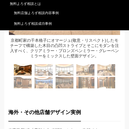
無料よろず相談とは
無料店舗よろず相談内容事例
無料よろず相談成功事例
京都町家の千本格子にオマージュ(敬意・リスペクト)したモ
リ
チーフで構築した木目の凸凹ストライプとそこにモダンを注
ク
入すべく、クリアミラー・ブロンズペンミラー・グレーペン
ミラーをミックスした壁面デザイン。
海外・その他店舗デザイン実例