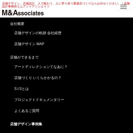
店舗デザイン、店舗設計、人で賑わう、人に寄り添う繁盛店づくりならお任せください。｜店舗
Me
設計事務所エムアンドアソシエイツ
タワーマンション インテリアデザ
会社概要
イン | 改装・リフォーム タワーマン
店舗デザインの軌跡 会社経歴
ション インテリアデザイン
店舗デザイン MAP
HOME
店舗デザイン事例集
海外・その他
タワーマンション インテリアデザイン | 改装・リフォーム タワーマンション インテリアデザイン
店舗ができるまで
アートディレクションてなあに？
夜景が美しい！タワーマンション インテリアデザイン
[ 南青山 A邸 ]東京／南青山「店舗よろず相談依頼実
店舗づくり いくらかかるの？
例」
S.I.Sとは
プロジェクトドキュメンタリー
よくあるご質問
店舗デザイン事例集