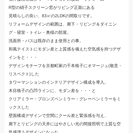
R型の硝子スクリーン窓がリビング正面にある
見晴らしの良い、83㎡の2LDKの間取りです。
リフォームデザインの範囲は、廊下・リビング＆ダイニン
グ・寝室・トイレ・奥様の部屋。
洗面所・バスは既存のまま使用との事。
和風テイストにモダン差と上質感を備えた空気感を持つデザ
インをと・・・
デザインモチーフを京都町家の千本格子にオマージュ(敬意・
リスペクト)した
タワーマンションのインテリアデザイン構成を導入。
木目格子の凸凹ラインに、モダン差を・・・と
クリアミラー・ブロンズペンミラー・グレーペンミラーをミ
ックスした
壁面構成デザインで空間にクール差と緊張感を与え、
廊下とリビングの天井にはやさしい光の間接照明で上質な空
気感漂うデザインになった。