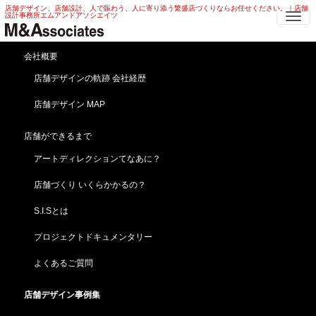
店舗デザイン、店舗設計、人で賑わう、人に寄り添う繁盛店づくりならお任せください。｜店舗
Me
設計事務所エムアンドアソシエイツ
レトロモダン 店舗デザイン | 大正モ
会社概要
ダン ・洋館 レトロモダン 店舗デザ
店舗デザインの軌跡 会社経歴
イン
店舗デザイン MAP
HOME
店舗デザイン事例集
海外・その他
レトロモダン 店舗デザイン | 大正モダン ・洋館 レトロモダン 店舗デザイン
店舗ができるまで
アートディレクションてなあに？
魅惑の洋館！レトロモダン 店舗デザイン
【時代屋／明治館】東京／浅草（移転新装）「店舗よ
店舗づくり いくらかかるの？
ろず相談依頼実例」
S.I.Sとは
プロジェクトドキュメンタリー
よくあるご質問
店舗デザイン事例集