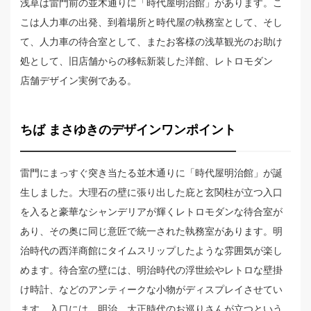
浅草は雷門前の並木通りに「時代屋明治館」があります。こ
こは人力車の出発、到着場所と時代屋の執務室として、そし
て、人力車の待合室として、またお客様の浅草観光のお助け
処として、旧店舗からの移転新装した洋館、レトロモダン
店舗デザイン実例である。
ちば まさゆきのデザインワンポイント
雷門にまっすぐ突き当たる並木通りに「時代屋明治館」が誕
生しました。大理石の壁に張り出した庇と玄関柱が立つ入口
を入ると豪華なシャンデリアが輝くレトロモダンな待合室が
あり、その奥に同じ意匠で統一された執務室があります。明
治時代の西洋商館にタイムスリップしたような雰囲気が楽し
めます。待合室の壁には、明治時代の浮世絵やレトロな壁掛
け時計、などのアンティークな小物がディスプレイさせてい
ます。入口には、明治、大正時代のお巡りさんが立つという