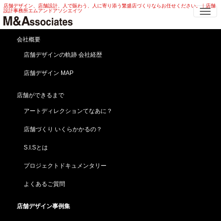
店舗デザイン、店舗設計、人で賑わう、人に寄り添う繁盛店づくりならお任せください。｜店舗
Me
設計事務所エムアンドアソシエイツ
ホテル 店舗デザイン | ビジネスホテ
会社概要
ル・商業施設 ホテル 店舗デザイ
店舗デザインの軌跡 会社経歴
ン
店舗デザイン MAP
HOME
店舗デザイン事例集
海外・その他
ホテル 店舗デザイン | ビジネスホテル・商業施設 ホテル 店舗デザイン
店舗ができるまで
アートディレクションてなあに？
商業施設とのコラボレーション！ホテル 店舗デザイ
ン ビジネスホテル・商業施設
店舗づくり いくらかかるの？
【ダイワロイネットホテル】和歌山／和歌山市(新規開
業)
S.I.Sとは
プロジェクトドキュメンタリー
よくあるご質問
店舗デザイン事例集