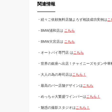
関連情報
・続々ご依頼無料店舗よろず相談成功実例は
こ
・BMW浦和店は
こちら
・BMW大宮店は
こちら
・オートバイ専門店 は
こちら
・世界の銀座へ出店！チャイニーズモダン中華
・大人の為の寿司店は
こちら！
・最高のバー店舗デザインは
こちら
・めっちゃ大繁盛ワインバーは
こちら！
・魅惑の撮影スタジオは
こちら！