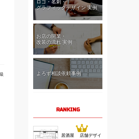
ロゴ・名刺・
グラフィックデザイン 実例
お店の開業・
改装の流れ 実例
よろず相談依頼事例
級
RANKING
居酒屋 店舗デザイ