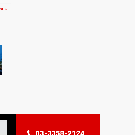
xt »
03-3358-2124