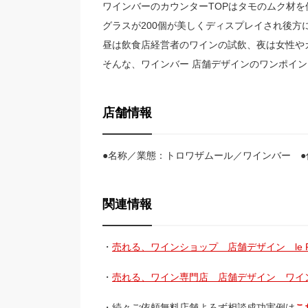
ワインバーのカウンターTOPはタモのムク材を
グラスが200個が美しくディスプレイされ後方
昼は飲食店経営者のワインの試飲、夜は女性や
そんな、ワインバー 店舗デザインのワンポイン
店舗情報
●名称／業態：トロワザムール／ワインバー ●住所：
関連情報
・
売れる、ワインショップ 店舗デザイン le P
・
売れる、ワイン専門店 店舗デザイン ワイ
・続々ご依頼無料店舗よろず相談成功実例は
こ