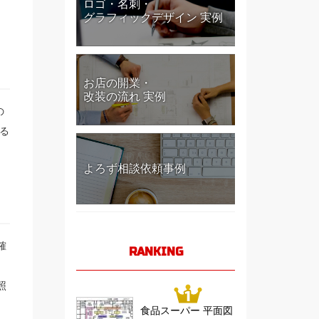
ロゴ・名刺・
グラフィックデザイン 実例
お店の開業・
改装の流れ 実例
の
る
よろず相談依頼事例
確
RANKING
照
食品スーパー 平面図