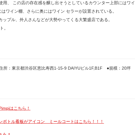
使用、 この店の存在感を醸し出そうとしているカウンター上部にはワ
にはワイン棚、さらに奥にはワイン セラーが設置されている。
カップル、外人さんなどが大勢やってくる大繁盛店である。
ト。
東京都渋谷区恵比寿西1-15-9 DAIYUビル1F,B1F ●規模：20坪
impiはこちら！
ンボトル看板がアイコン ミールコートはこちら！！！
ちら！