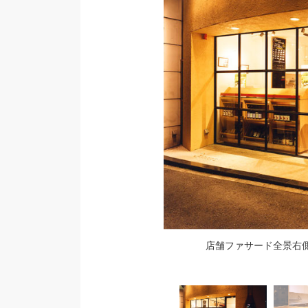
見事。
店舗ファサード全景右