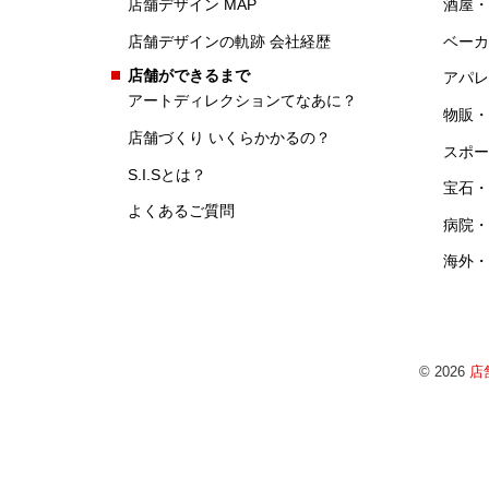
店舗デザイン MAP
酒屋・
店舗デザインの軌跡 会社経歴
ベーカ
店舗ができるまで
アパレ
アートディレクションてなあに？
物販・
店舗づくり いくらかかるの？
スポー
S.I.Sとは？
宝石・
よくあるご質問
病院・
海外・
© 2026
店