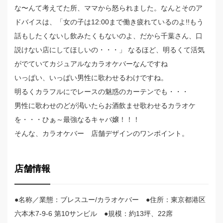
な〜んて考えてた所、ママから怒られました。なんとそのア
ドバイスは、「女の子は12:00まで働き疲れているのよ!!もう
話もしたくないし飲みたくもないのよ、だから千葉さん、口
説けない店にしてほしいの・・・」 なるほど、明るくて活気
がでていてカジュアルなカラオケバーなんですね
いっぱい、いっぱい男性に歌わせるわけですね。
明るくカラフルにでレースの魅惑のカーテンでも・・・
男性に歌わせのどが渇いたらお酒飲ませ歌わせるカラオケ
を・・・ひぁ～最強なるキャバ嬢！！！
そんな、カラオケバー 店舗デザインのワンポイント。
店舗情報
●名称／業態：ブレスユー/カラオケバー ●住所：東京都港区
六本木7-9-6 第10サンビル ●規模：約13坪、22席