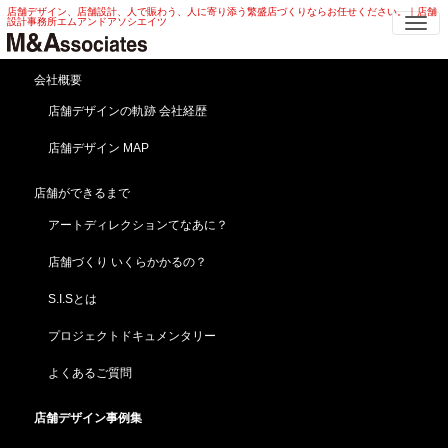
店舗デザイン、店舗設計、人で賑わう、人に寄り添う繁盛店づくりならお任せください。｜店舗
Me
設計事務所エムアンドアソシエイツ
カラオケバー 店舗デザイン | バ
会社概要
ー・リニューアル カラオケバー
店舗デザインの軌跡 会社経歴
店舗デザイン
店舗デザイン MAP
HOME
店舗デザイン事例集
飲食・レストラン
カラオケバー 店舗デザイン | バー・リニューアル カラオケバー 店舗デザイン
店舗ができるまで
アートディレクションてなあに？
夜の女性のためのアフター！カラオケバー 店舗デザ
イン
店舗づくり いくらかかるの？
【ブレスユー／Bless U】東京／六本木（店舗改装・
リニューアル ）
S.I.Sとは
プロジェクトドキュメンタリー
よくあるご質問
店舗デザイン事例集