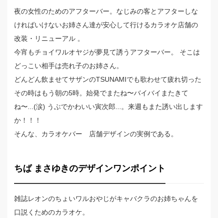
夜の女性のためのアフターバー。なじみの客とアフターしな
ければいけないお姉さん達が安心して行けるカラオケ店舗の
改装・リニューアル 。
今宵もチョイワルオヤジが夢見て誘うアフターバー。 そこは
どっこい相手は売れ子のお姉さん。
どんどん飲ませてサザンのTSUNAMIでも歌わせて疲れ切った
その時はもう朝の5時。始発でまたね〜バイバイまたきて
ね〜...(涙) うぶでかわいい寅次郎...。来週もまた誘い出します
か！！！
そんな、カラオケバー 店舗デザインの実例である。
ちば まさゆきのデザインワンポイント
雑誌レオンのちょいワルおやじがキャバクラのお姉ちゃんを
口説くためのカラオケ。