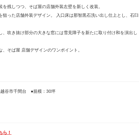
装を残しつつ、そば屋の店舗外装左壁を新しく改装。
を狙った店舗外装デザイン。 入口床は那智黒石洗い出し仕上とし、石臼
し、吹き抜け部分の大きな窓には雪見障子を新たに取り付け和を演出し
な、そば屋 店舗デザインのワンポイント。
越谷市千間台 ●規模：30坪
ちら！