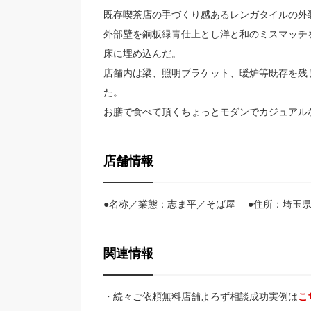
既存喫茶店の手づくり感あるレンガタイルの外
外部壁を銅板緑青仕上とし洋と和のミスマッチ
床に埋め込んだ。
店舗内は梁、照明ブラケット、暖炉等既存を残
た。
お膳で食べて頂くちょっとモダンでカジュアル
店舗情報
●名称／業態：志ま平／そば屋 ●住所：埼玉県
関連情報
・続々ご依頼無料店舗よろず相談成功実例は
こ