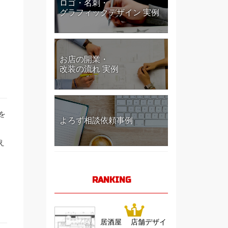
ロゴ・名刺・
グラフィックデザイン 実例
お店の開業・
改装の流れ 実例
を
よろず相談依頼事例
え
RANKING
居酒屋 店舗デザイ