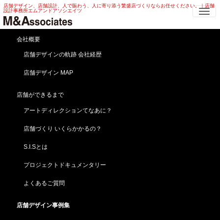
店舗デザイン、店舗設計、人で賑わう、人に寄り添う繁盛店づくりならお任せください。｜店舗
Me
設計事務所エムアンドアソシエイツ
海外 美容室 商業施設店舗設計の実例
会社概要
店舗デザインの軌跡 会社経歴
エムアンドアソシエイツスピリッツ -繁盛する店舗は独自のデザ
インを持っている!!-
店舗デザイン MAP
HOME
店舗デザイン事例集
海外 美容室 商業施設店舗設計
店舗ができるまで
アートディレクションてなあに？
店舗づくり いくらかかるの？
S.I.Sとは
プロジェクトドキュメンタリー
レトロモダン 店舗デザイン | 大正モダン ・洋館 レト
よくあるご質問
ロモダン 店舗デザイン
『店舗よろず相談依頼実例』
店舗デザイン事例集
レトロモダンな