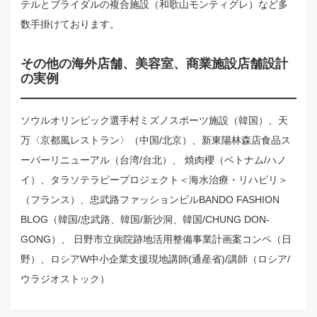
テルとブライダルの複合施設（和歌山モンティグレ）など多
数手掛けております。
その他の海外店舗、美容室、商業施設店舗設計
の実例
ソウルオリンピック選手村ミズノスポーツ施設（韓国）、天
万〈京都風レストラン〉（中国/北京）、新東陽林森店食品ス
ーパーリニューアル（台湾/台北）、 焼肉櫻（ベトナム/ハノ
イ）、タラソテラピープロジェクト＜海水治療・リハビリ＞
（フランス）、忠武路ファッションビルBANDO FASHION
BLOG（韓国/忠武路、韓国/新沙洞、韓国/CHUNG DON-
GONG）、 日野市立病院跡地活用整備事業計画案コンペ（日
野）、ロシアW中小企業支援現地講師(通産省)/講師（ロシア/
ウラジオストック）