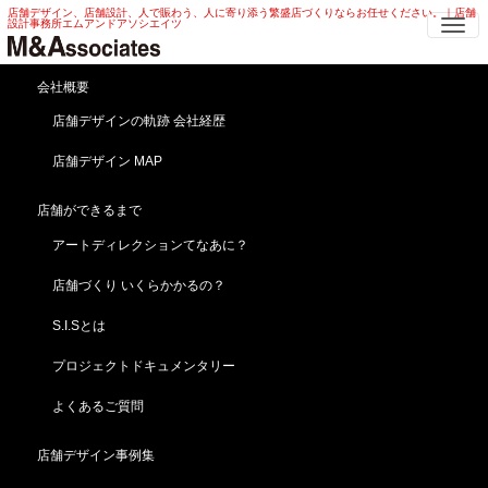
店舗デザイン、店舗設計、人で賑わう、人に寄り添う繁盛店づくりならお任せください。｜店舗
Me
設計事務所エムアンドアソシエイツ
会社概要
ベーカリー改装 店舗デザ
店舗デザインの軌跡 会社経歴
イン！集客力UP!!売り上げ
店舗デザイン MAP
UP!!!繁盛店に
店舗ができるまで
HOME
ブログ
news
アートディレクションてなあに？
ベーカリー改装 店舗デザイン！集客力UP!!売り上げUP!!!繁盛店に
店舗づくり いくらかかるの？
2019年7月20日
news
S.I.Sとは
プロジェクトドキュメンタリー
よくあるご質問
店舗デザイン事例集