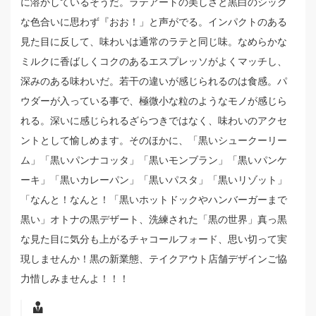
に溶かしているそうだ。ラテアートの美しさと黒白のシック
な色合いに思わず『おお！」と声がでる。インパクトのある
見た目に反して、味わいは通常のラテと同じ味。なめらかな
ミルクに香ばしくコクのあるエスプレッソがよくマッチし、
深みのある味わいだ。若干の違いが感じられるのは食感。パ
ウダーが入っている事で、極微小な粒のようなモノが感じら
れる。深いに感じられるざらつきではなく、味わいのアクセ
ントとして愉しめます。そのほかに、「黒いシュークーリー
ム」「黒いパンナコッタ」「黒いモンブラン」「黒いパンケ
ーキ」「黒いカレーパン」「黒いパスタ」「黒いリゾット」
「なんと！なんと！「黒いホットドックやハンバーガーまで
黒い」オトナの黒デザート、洗練された「黒の世界」真っ黒
な見た目に気分も上がるチャコールフォード、思い切って実
現しませんか！黒の新業態、テイクアウト店舗デザインご協
力惜しみませんよ！！！