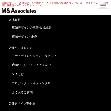
店舗デザイン、店舗設計、人で賑わう、人に寄り添う繁盛店づくりならお任せください。｜店舗
Me
設計事務所エムアンドアソシエイツ
会社概要
映える！「炭」xスィー
店舗デザインの軌跡 会社経歴
ツ！！
店舗デザイン MAP
HOME
ブログ
news
映える！「炭」xスィーツ！！
店舗ができるまで
2019年5月11日
news
アートディレクションてなあに？
店舗づくり いくらかかるの？
S.I.Sとは
プロジェクトドキュメンタリー
よくあるご質問
店舗デザイン事例集