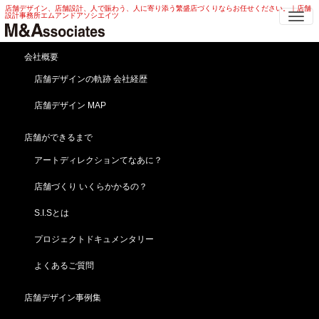
店舗デザイン、店舗設計、人で賑わう、人に寄り添う繁盛店づくりならお任せください。｜店舗
Me
設計事務所エムアンドアソシエイツ
会社概要
街の酒屋さん、蔵元銘柄か
店舗デザインの軌跡 会社経歴
らの脱皮！
店舗デザイン MAP
HOME
ブログ
news
街の酒屋さん、蔵元銘柄からの脱皮！
店舗ができるまで
2019年5月9日
news
アートディレクションてなあに？
店舗づくり いくらかかるの？
S.I.Sとは
プロジェクトドキュメンタリー
よくあるご質問
店舗デザイン事例集