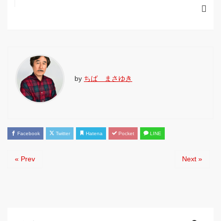
by
ちば まさゆき
Facebook
Twitter
Hatena
Pocket
LINE
« Prev
Next »