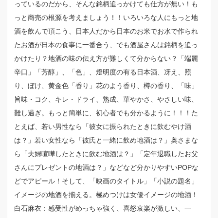
っているのだから、そんな銘柄追っかけても仕方が無い！も
っと商売の根源を考えましょう！！いろいろな人にもっと地
酒を飲んで頂こう、日本人だから日本のお米でお水で作られ
たお酒が日本の食事に一番合う、でも酒屋さんは銘柄を追っ
かけたり？地酒の味の伝え方が難しくて分からない？「端麗
辛口」「芳醇」、「色」、燈明度の有る日本酒、冴え、照
り、ぼけ、黄金色「香り」花のよう香り、樽の香り、「味」
旨味・コク、キレ・ドライ、熟成、華やかさ、やさしい味、
難し過ぎ。もっと簡単に、初心者でも分かるように！！！た
とえば、若い男性なら「彼女に振られたときに飲むやけ酒
は？」若い女性なら「彼氏と一緒に飲め地酒は？」奥さまな
ら「夫婦喧嘩したときに飲む地酒は？」「定年退職したお父
さんにプレゼントの地酒は？」などなど分かりやすいPOPな
どでアピール！そして、「映画のタイトル」「小説の題名」
イメージの地酒を揃える。極めつけは女優イメージの地酒！
白石麻衣：感受性がめっちゃ強く、喜怒哀楽が激しい、一