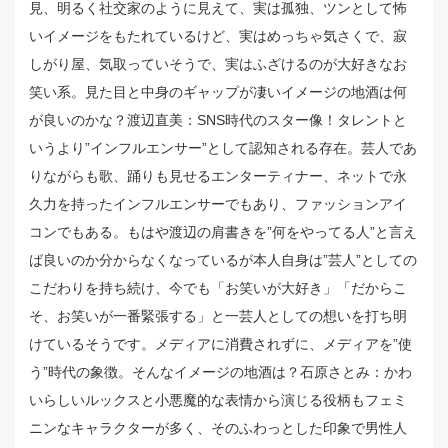
見、明るく社交家のように見えて、実は孤独、ツンとして怖
いイメージをもたれているけど、実はめっちゃ気さくで、寂
しがり屋、気取っていそうで、実はふざけるのが大好きなお
笑い系。見た目と中身のギャップが凄いイメージの地酒は何
が良いのかな？渡辺直美：SNS時代のスター像！タレントと
いうより”インフルエンサー”として認知される存在。芸人であ
りながらも歌、踊りも見せるエンターティナー、ネットで永
久力を持ったインフルエンサーでもあり、ファッションアイ
コンでもある。もはや渡辺の肩書きを”何をやってる人”と言え
ば良いのか分からなくなっているが本人自身は”芸人”としての
こだわりを持ち続け、今でも「お笑いが大好き」「だからこ
そ、お笑いが一番緊張する」と一芸人としての想いを打ち明
けているそうです。メディアに消費されずに、メディアを”使
う”時代の象徴。そんなイメージの地酒は？石原さとみ：かわ
いらしいルックスと小悪魔的な表情から演じる役柄もフェミ
ニンなキャラクターが多く、そのふわっとした印象で男性人