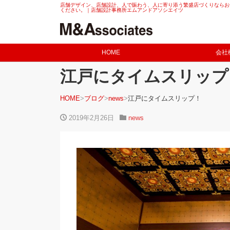
店舗デザイン、店舗設計、人で賑わう、人に寄り添う繁盛店づくりならお
ください。｜店舗設計事務所エムアンドアソシエイツ
HOME
会社
江戸にタイムスリップ
HOME
ブログ
news
江戸にタイムスリップ！
2019年2月26日
news