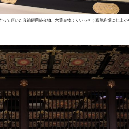
作って頂いた真鍮額用飾金物、六葉金物よりいっそう豪華絢爛に仕上が