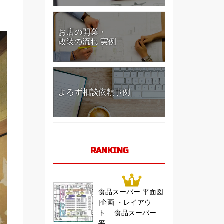
お店の開業・
改装の流れ 実例
よろず相談依頼事例
RANKING
食品スーパー 平面図
|企画 ・レイアウ
ト 食品スーパー
平...