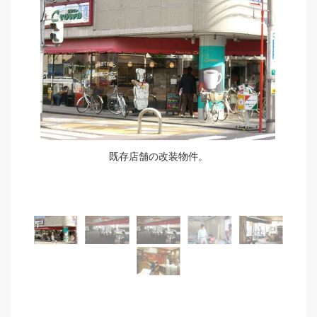
事。
既存店舗の改装物件。
施