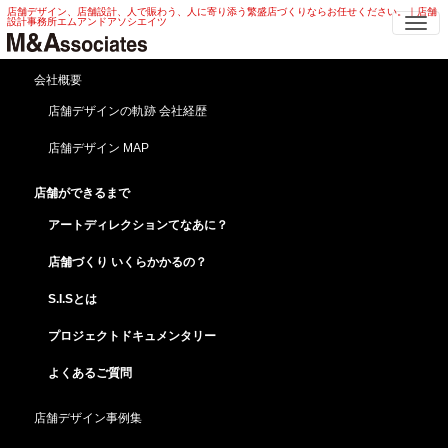
店舗デザイン、店舗設計、人で賑わう、人に寄り添う繁盛店づくりならお任せください。｜店舗
Me
設計事務所エムアンドアソシエイツ
ベーカリーカフェクラウン立川店情報
会社概要
店舗デザインの軌跡 会社経歴
HOME
店舗ができるまで
プロジェクトドキュメンタリー
ベーカリーカフェクラウン立川店情報
店舗デザイン MAP
店舗ができるまで
アートディレクションてなあに？
店舗づくり いくらかかるの？
S.I.Sとは
プロジェクトドキュメンタリー
よくあるご質問
店舗デザイン事例集