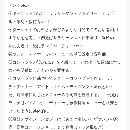
ナントetc.〉
②ターゲットの設定〈サラリーマン・ファミリー・カップ
ル・単身・接待客etc.〉
③ターゲットのお客さまがどのような目的でこのお店を利用
するかを想定。〈例えばサラリーマンの仕事帰り、近所の主
婦の友達と一緒にランチパーティーetc.〉
④ランチ・ディナーでのメニューの単価設定と客単価
⑤コンセプトの設定は1?4を考慮して、どのような店舗にする
のかを明確にしたものを立案する。
⑥コンセプトに基づいてメニューコンセプトを作る。ラン
チ・ディナー・アイドルタイム・モーニング・深夜といっ
た、時間帯に応じたメニューの考え方を整理する。 〈例えば
ランチはバイキング、ディナーは創作料理メニューを販売と
いったように具体的に〉
⑦店舗デザインコンセプトは〈例えば南仏プロヴァンスの家
庭、厨房はオープンキッチンで客席はテラス風など〉