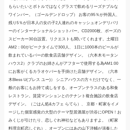
もらいたいとボトルではなくグラスで飲めるリーズナブルな
ワインバー。（ゴールデンドロップ） お客の95％が外国人、
残り5％が日本人の女の子2人連れのキャッシュオンデリバリ
ーのインターナショナルショットバー。CD2000枚、ボーズの
スピーカー30台設置。リクエストも聞いてくれます。土曜日
AM2：00がピークタイムで300人、 1日に1000本のビールが
飲まれているバーの飲食店店舗デザイン。（六本木モータン
ハウス2）クラブのお姉さんがアフターで使用する為AM1:00
にお客がくるカラオケバーを手掛けた店舗デザイン。（六本
木Bless U(ブレス ユー)） シニアハウスの方々だけでなく、一
般のお客にもお持て成しをする、オープンテラスのある和食
レストラン。賃貸マンションとのテナント複合施設の飲食店
デザイン。（ごはん処&カフェ らてら）、 京都・町家をイメ
ージした個室感覚の大型のテーマ型居酒屋が渋谷にOPEN！お
みくじが引けたり、恋しぐれ神社などもありますよ。（町家
料理京町恋しぐれ）、オープンにはあの山下洋輔が演奏した