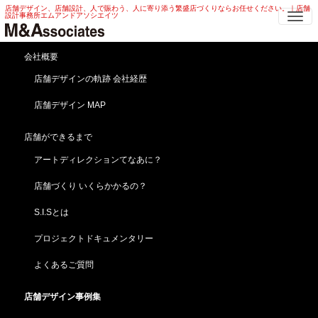
店舗デザイン、店舗設計、人で賑わう、人に寄り添う繁盛店づくりならお任せください。｜店舗
Me
設計事務所エムアンドアソシエイツ
飲食 店舗デザイン
会社概要
居酒屋・レストラン・和食料理店、飲食店舗デザインの実
店舗デザインの軌跡 会社経歴
例
店舗デザイン MAP
エムアンドアソシエイツスピリッツ -繁盛する店は独自性を持っ
ている!!-
店舗ができるまで
HOME
店舗デザイン事例集
飲食 店舗デザイン
アートディレクションてなあに？
店舗づくり いくらかかるの？
S.I.Sとは
プロジェクトドキュメンタリー
よくあるご質問
タイ料理 店舗デザイン | エスニック・ 店舗改装 タイ
店舗デザイン事例集
料理 店舗デザイン