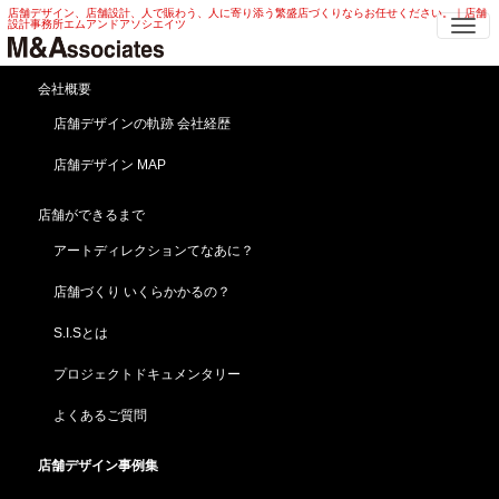
店舗デザイン、店舗設計、人で賑わう、人に寄り添う繁盛店づくりならお任せください。｜店舗
Me
設計事務所エムアンドアソシエイツ
お土産品 店舗外装デザイン | 外観・フ
会社概要
ァサード お土産品店舗外装デザイン
店舗デザインの軌跡 会社経歴
店舗デザイン MAP
HOME
店舗デザイン事例集
外観・外装デザイン
お土産品 店舗外装デザイン | 外観・ファサード お土産品店舗外装デザイン
店舗ができるまで
巨大まぐろのオブジェがインパクト絶大！お土産品店
アートディレクションてなあに？
舗外装デザイン
【魚音のまぐろ】神奈川／三崎（店舗改装・リニュー
店舗づくり いくらかかるの？
アル）
S.I.Sとは
プロジェクトドキュメンタリー
よくあるご質問
店舗デザイン事例集