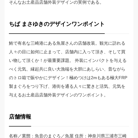
そんなお土産品店舗外装デザインの実例である。
ちば まさゆきのデザインワンポイント
鮪で有名な三崎港にある魚屋さんの店舗改装。観光に訪れる
人々の目に如何に止まって、店舗内に入って頂き、そして買
い物して頂くか！が最重要課題。 外装にインパクトを与える
べく元気、縁起共に良い大漁端を大胆にあしらい、昔ながら
のトロ箱で賑やかにデザイン！極めつけは2mもある極大FRP
製まぐろをつり下げ、港街を通る人々に驚きと活気、元気を
与えるお土産品店舗外装デザインのワンポイント。
店舗情報
名称／業態：魚音のまぐろ／魚屋 住所：神奈川県三浦市三崎