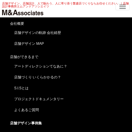
店舗デザイン、店舗設計、人で賑わう、人に寄り添う繁盛店づくりならお任せください。｜店舗
Me
設計事務所エムアンドアソシエイツ
アパレル 店舗デザイン | レディー
会社概要
ス・メンズ アパレル 店舗デザイン
店舗デザインの軌跡 会社経歴
店舗デザイン MAP
HOME
店舗デザイン事例集
アパレル・ファッション
アパレル 店舗デザイン | レディース・メンズ アパレル 店舗デザイン
店舗ができるまで
無機質なモルタル外観がオシャレ！アパレル 店舗デ
アートディレクションてなあに？
ザイン
【ザ ビバリーヒルズ ／The Beverly-hills】北海道／
店舗づくり いくらかかるの？
苫小牧（新規開業）
S.I.Sとは
プロジェクトドキュメンタリー
よくあるご質問
店舗デザイン事例集