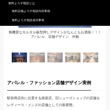
無料よろず相談とは
無料店舗よろず相談内容事例
無料よろず相談成功事例
る。
無機質なモルタル板型押しデザインがなんともお洒落！！！
床
アパレル 店舗デザイン 外観
間
アパレル・ファッション店舗デザイン実例
駅前商店街に位置する路面店。旧シューズショップの店舗を
レディース・メンズの店舗としての新業態。