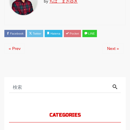
by
ちば まさゆき
Facebook
Twitter
Hatena
Pocket
LINE
« Prev
Next »
CATEGORIES