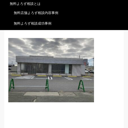
無料よろず相談とは
交通量も多く、駐車場も十分ある
無料店舗よろず相談内容事例
好立地です！！！
無料よろず相談成功事例