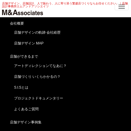
店舗デザイン、店舗設計、人で賑わう、人に寄り添う繁盛店づくりならお任せください。｜店舗
Me
設計事務所エムアンドアソシエイツ
会社概要
進行中の地方ベーカリーカ
店舗デザインの軌跡 会社経歴
フェ 引き渡しに行って来ま
店舗デザイン MAP
した・・・！！！
店舗ができるまで
HOME
ブログ
ブログ
アートディレクションてなあに？
進行中の地方ベーカリーカフェ 引き渡しに行って来ました・・・！！！
店舗づくり いくらかかるの？
2026年6月17日
ブログ
,
ベーカリー・和洋菓子店
S.I.Sとは
当事務所HPからのベーカリーカフェ店舗よろず相談です。
プロジェクトドキュメンタリー
よくあるご質問
コンビニ跡に出店との事
早速現場を見に行きました。
店舗デザイン事例集