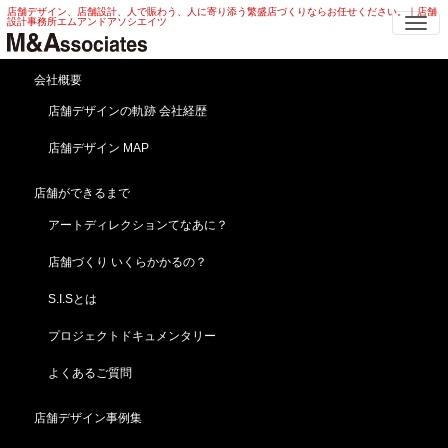
店舗デザイン、店舗設計、人で賑わう、人に寄り添う繁盛店づくりならお任せください。｜店舗
Me
設計事務所エムアンドアソシエイツ
地酒専門店 店舗改装・リニューア
会社概要
ル・リフォーム！地酒専門店！
店舗デザインの軌跡 会社経歴
店舗デザイン MAP
HOME
無料よろず相談とは
無料よろず相談成功事例
地酒専門店 店舗改装・リニューアル・リフォーム！地酒専門店！
店舗ができるまで
アートディレクションてなあに？
店舗づくり いくらかかるの？
S.I.Sとは
プロジェクトドキュメンタリー
よくあるご質問
店舗デザイン事例集