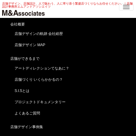
店舗デザイン、店舗設計、人で賑わう、人に寄り添う繁盛店づくりならお任せください。｜店舗
Me
設計事務所エムアンドアソシエイツ
宝石店の店舗相談の実例
会社概要
店舗デザインの軌跡 会社経歴
HOME
無料よろず相談とは
無料よろず相談成功事例
宝石店の店舗相談の実例
店舗デザイン MAP
店舗ができるまで
アートディレクションてなあに？
店舗づくり いくらかかるの？
S.I.Sとは
プロジェクトドキュメンタリー
よくあるご質問
店舗デザイン事例集