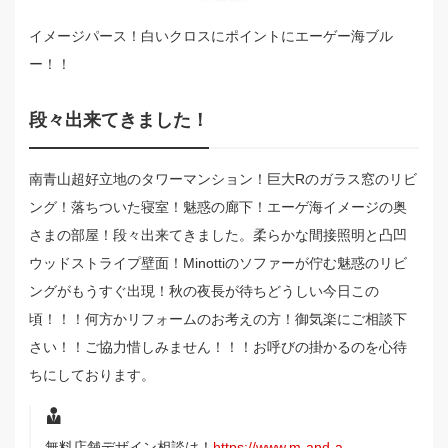
イメージパース！白いクロスにポイントにエーゲー海ブル
ー！！
段々出来てきました！
南青山超好立地のタワーマンション！巨大Rのガラス窓のリビ
ング！落ちついた寝室！魅惑の廊下！エーゲ海イメージの奥
さまの部屋！段々出来てきました。柔らかな間接照明と凸凹
ウッドストライプ壁面！Minottiのソファーが佇む魅惑のリビ
ングがもうすぐ出現！秋の夜長が待ちどうしい今日この
頃！！！何方かリフォームのお考えの方！御気楽にご相談下
さい！！ご協力惜しみません！！！お呼びの掛かるのを心待
ちにしております。
無料店舗デザイン相談は！
https://www.m-and-a-