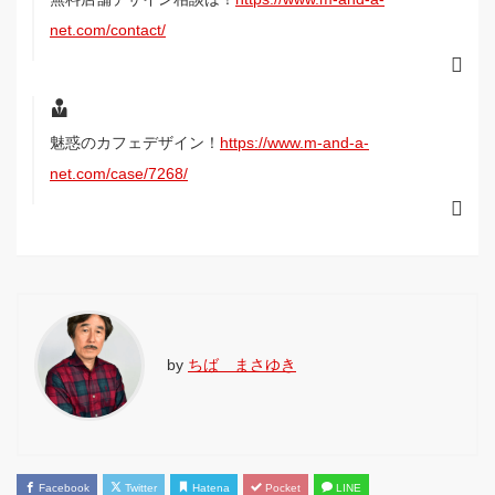
net.com/contact/
魅惑のカフェデザイン！
https://www.m-and-a-
net.com/case/7268/
by
ちば まさゆき
Facebook
Twitter
Hatena
Pocket
LINE