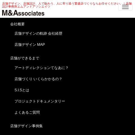
店舗デザイン、店舗設計、人で賑わう、人に寄り添う繁盛店づくりならお任せください。｜店舗
Me
設計事務所エムアンドアソシエイツ
会社概要
南青山タワーマンションリ
店舗デザインの軌跡 会社経歴
フォーム第４弾！
店舗デザイン MAP
HOME
ブログ
news
南青山タワーマンションリフォーム第４弾！
店舗ができるまで
2019年9月2日
news
アートディレクションてなあに？
店舗づくり いくらかかるの？
S.I.Sとは
プロジェクトドキュメンタリー
よくあるご質問
店舗デザイン事例集