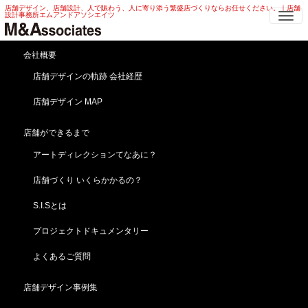
店舗デザイン、店舗設計、人で賑わう、人に寄り添う繁盛店づくりならお任せください。｜店舗
Me
設計事務所エムアンドアソシエイツ
会社概要
タワーマンション リフォ
店舗デザインの軌跡 会社経歴
ーム！南青山 第２弾
店舗デザイン MAP
HOME
ブログ
news
店舗ができるまで
タワーマンション リフォーム！南青山 第２弾
アートディレクションてなあに？
2019年8月9日
news
店舗づくり いくらかかるの？
タワーマンション リフォーム定例会議第２弾です。
S.I.Sとは
プロジェクトドキュメンタリー
よくあるご質問
店舗デザイン事例集