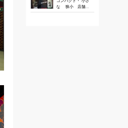
コンパクト・ 小さ
な 狭小 店舗...