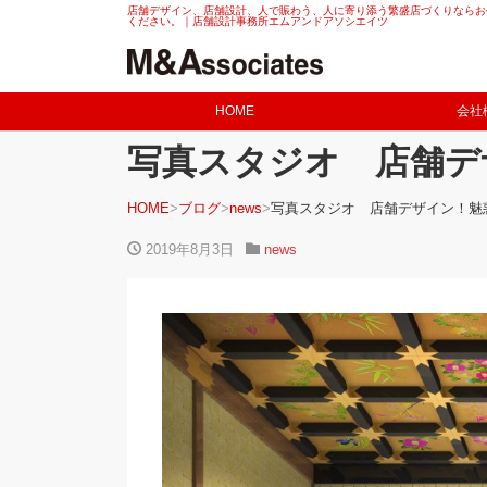
店舗デザイン、店舗設計、人で賑わう、人に寄り添う繁盛店づくりならお
ください。｜店舗設計事務所エムアンドアソシエイツ
HOME
会社
写真スタジオ 店舗デ
HOME
ブログ
news
写真スタジオ 店舗デザイン！魅
2019年8月3日
news