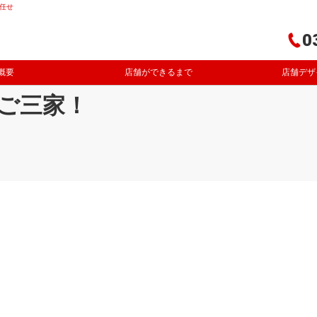
任せ
0
概要
店舗ができるまで
店舗デザ
ご三家！