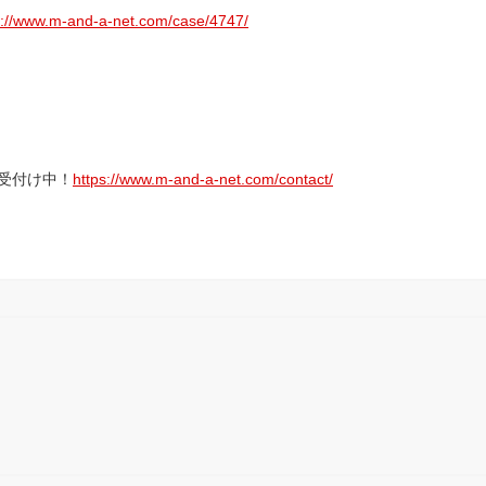
s://www.m-and-a-net.com/case/4747/
受付け中！
https://www.m-and-a-net.com/contact/