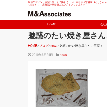
店舗デザイン、店舗設計、人で賑わう、人に寄り添う繁盛店づくりならお
ください。｜店舗設計事務所エムアンドアソシエイツ
HOME
会社
魅惑のたい焼き屋さん
HOME
ブログ
news
魅惑のたい焼き屋さんご三家！
2019年6月24日
news