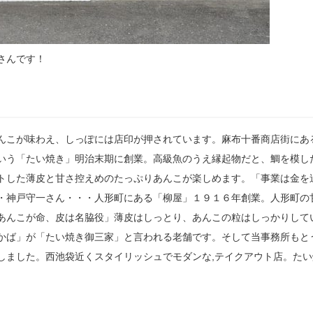
さんです！
んこが味わえ、しっぽには店印が押されています。麻布十番商店街にあ
いう「たい焼き」明治末期に創業。高級魚のうえ縁起物だと、鯛を模し
トした薄皮と甘さ控えめのたっぷりあんこが楽しめます。「事業は金を
・神戸守一さん・・・人形町にある「柳屋」１９１６年創業。人形町の
あんこが命、皮は名脇役」薄皮はしっとり、あんこの粒はしっかりして
かば」が「たい焼き御三家」と言われる老舗です。そして当事務所もと
しました。西池袋近くスタイリッシュでモダンな,テイクアウト店。たい