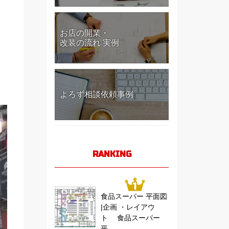
お店の開業・
改装の流れ 実例
よろず相談依頼事例
RANKING
食品スーパー 平面図
|企画 ・レイアウ
ト 食品スーパー
平...