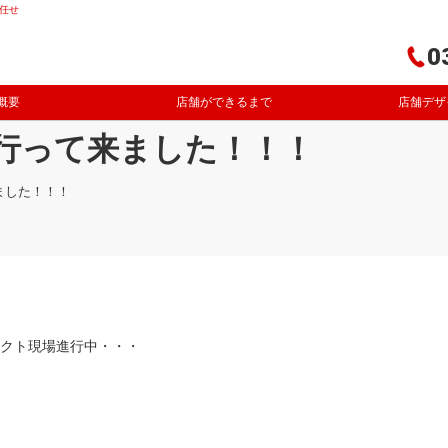
任せ
0
概要
店舗ができるまで
店舗デザ
行って来ました！！！
ました！！！
ェクト現場進行中・・・