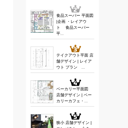
食品スーパー 平面図
|企画 ・レイアウ
ト 食品スーパー
平...
テイクアウト平面 店
舗デザイン | レイア
ウト プラン ...
ベーカリー平面図
店舗デザイン | ベー
カリーカフェ・...
狭小 店舗デザイン |