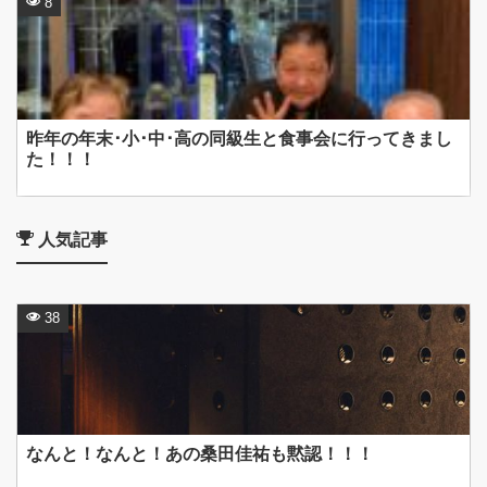
8
昨年の年末･小･中･高の同級生と食事会に行ってきまし
た！！！
人気記事
38
なんと！なんと！あの桑田佳祐も黙認！！！