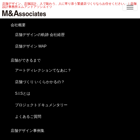
店舗デザイン、店舗設計、人で賑わう、人に寄り添う繁盛店づくりならお任せください。｜店舗
Me
設計事務所エムアンドアソシエイツ
飲食
会社概要
店舗デザインの軌跡 会社経歴
店舗デザイン MAP
店舗ができるまで
アートディレクションてなあに？
私の誕生日に高校の同級生と世界の銀座でお祝い
店舗づくり いくらかかるの？
を・・・！！！
2026/05/23 土曜日 私どもで手掛けさせて頂いた
S.I.Sとは
プロジェクトドキュメンタリー
よくあるご質問
店舗デザイン事例集