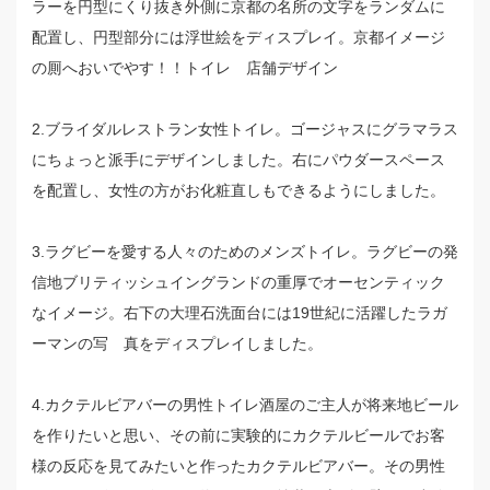
ラーを円型にくり抜き外側に京都の名所の文字をランダムに
配置し、円型部分には浮世絵をディスプレイ。京都イメージ
の厠へおいでやす！！トイレ 店舗デザイン
2.ブライダルレストラン女性トイレ。ゴージャスにグラマラス
にちょっと派手にデザインしました。右にパウダースペース
を配置し、女性の方がお化粧直しもできるようにしました。
3.ラグビーを愛する人々のためのメンズトイレ。ラグビーの発
信地ブリティッシュイングランドの重厚でオーセンティック
なイメージ。右下の大理石洗面台には19世紀に活躍したラガ
ーマンの写 真をディスプレイしました。
4.カクテルビアバーの男性トイレ酒屋のご主人が将来地ビール
を作りたいと思い、その前に実験的にカクテルビールでお客
様の反応を見てみたいと作ったカクテルビアバー。その男性