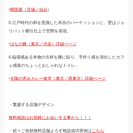
‣
開国屋（宮城／仙台
）
5.江戸時代の和を意識した木目のパーティションに、壁はジョ
リパット櫛引仕上で空間を表現。
‣
はなの舞（東京／渋谷）詳細ページ
6.臨場感ある本物の古材を腰に貼り、手作り感を演出したカフ
ェ感覚のちょっとおしゃれなトイレ。
‣
太陽の恵みカレー食堂（東京／西東京）詳細ページ
・繁盛する店舗デザイン
無料相談はお気軽にお会いする事から！！！
・続々ご依頼無料店舗よろず相談成功実例は
こちら