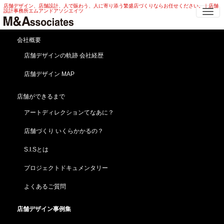
店舗デザイン、店舗設計、人で賑わう、人に寄り添う繁盛店づくりならお任せください。｜店舗
Me
設計事務所エムアンドアソシエイツ
トイレ 店舗デザイン | 居酒屋・ レ
会社概要
ストラン・ バー トイレ 店舗デザ
店舗デザインの軌跡 会社経歴
イン
店舗デザイン MAP
HOME
店舗デザイン事例集
おもしろ・ユニーク
トイレ 店舗デザイン | 居酒屋・ レストラン・ バー トイレ 店舗デザイン
店舗ができるまで
アートディレクションてなあに？
ナイス気配り！トイレ 店舗デザイン
【居酒屋・レストラン・バー】
店舗づくり いくらかかるの？
S.I.Sとは
プロジェクトドキュメンタリー
よくあるご質問
店舗デザイン事例集