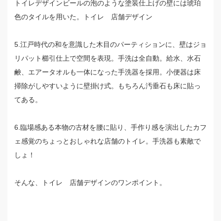
トイレデザインビールの泡のような塗装仕上げの壁には琥珀
色のタイルを用いた。トイレ 店舗デザイン
5.江戸時代の和を意識した木目のパーティションに、壁はジョ
リパット櫛引仕上で空間を表現。手洗は全自動。給水、水石
鹸、エアータオルも一体になった手洗器を採用。小便器は床
掃除がしやすいように壁掛け式。もちろん汚垂石も床に貼っ
てある。
6.臨場感ある本物の古材を腰に貼り、手作り感を演出したカフ
ェ感覚のちょっとおしゃれな店舗のトイレ。手洗器も素敵で
しょ！
そんな、トイレ 店舗デザインのワンポイント。