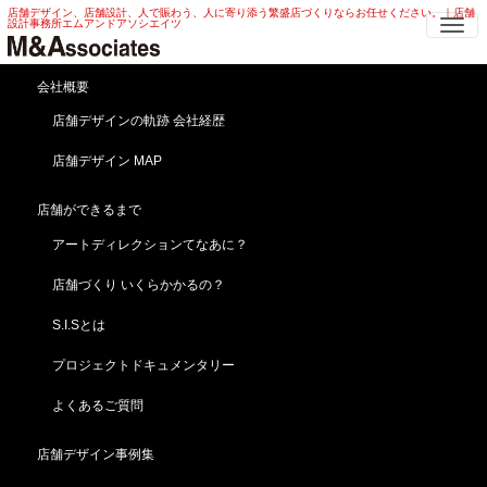
店舗デザイン、店舗設計、人で賑わう、人に寄り添う繁盛店づくりならお任せください。｜店舗
Me
設計事務所エムアンドアソシエイツ
会社概要
「文具から人生をときめか
店舗デザインの軌跡 会社経歴
せる」大型文房具店！
店舗デザイン MAP
HOME
ブログ
ブログ
店舗ができるまで
「文具から人生をときめかせる」大型文房具店！
アートディレクションてなあに？
2020年9月14日
ブログ
店舗づくり いくらかかるの？
S.I.Sとは
プロジェクトドキュメンタリー
よくあるご質問
店舗デザイン事例集