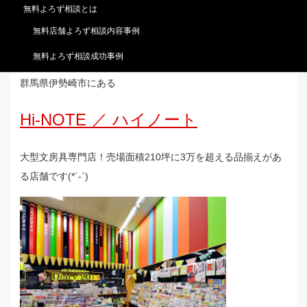
無料よろず相談とは
無料店舗よろず相談内容事例
無料よろず相談成功事例
群馬県伊勢崎市にある
Hi-NOTE ／ ハイノート
大型文房具専門店！売場面積210坪に3万を超える品揃えがあ
る店舗です(*´-`)