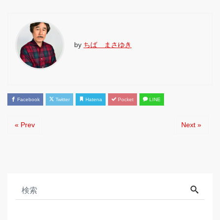
by
ちば まさゆき
Facebook
Twitter
Hatena
Pocket
LINE
« Prev
Next »