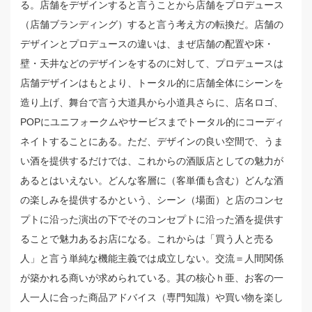
る。店舗をデザインすると言うことから店舗をプロデュース
（店舗ブランディング）すると言う考え方の転換だ。店舗の
デザインとプロデュースの違いは、まぜ店舗の配置や床・
壁・天井などのデザインをするのに対して、プロデュースは
店舗デザインはもとより、トータル的に店舗全体にシーンを
造り上げ、舞台で言う大道具から小道具さらに、店名ロゴ、
POPにユニフォークムやサービスまでトータル的にコーディ
ネイトすることにある。ただ、デザインの良い空間で、うま
い酒を提供するだけでは、これからの酒販店としての魅力が
あるとはいえない。どんな客層に（客単価も含む）どんな酒
の楽しみを提供するかという、シーン（場面）と店のコンセ
プトに沿った演出の下でそのコンセプトに沿った酒を提供す
ることで魅力あるお店になる。これからは「買う人と売る
人」と言う単純な機能主義では成立しない。交流＝人間関係
が築かれる商いが求められている。其の核心ｈ亜、お客の一
人一人に合った商品アドバイス（専門知識）や買い物を楽し