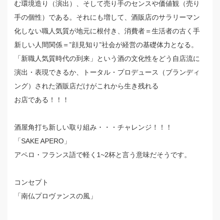
む環境造り（演出）、そして売り手のセンスや価値観（売り
手の個性）である。それにも増して、酒販店のサラリーマン
化しない職人気質が地元に根付き、消費者＝生活者の古く手
新しい人間関係＝”顔見知り”社会が経営の基礎体力となる。
「新職人気質時代の到来」という酒の文化性をどう自店流に
演出・表現できるか、トータル・プロデュース（ブランディ
ング）された酒販店だけがこれから生き残れる
お店である！！！
酒屋角打ち新しい取り組み・・・チャレンジ！！！
「SAKE APERO」
アペロ・フランス語で軽く1~2杯と言う意味だそうです。
コンセプト
「南仏プロヴァンスの風」