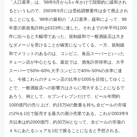
「人口基準」は、’98年9月から5ヶ年かけて段階的に緩和され
るというもので、2003年9月には受給調整要件は全て廃止され
ることになる。’98年の最初の「人口基準」緩和によって、98
年度の新規免許枠は6323件に達した。それまでの年平均1200
件に比べると大幅増であった。規制緩和で一般酒販店は大き
なダメージを受けることが確実になってくる。一方、規制緩
和でメリットのあるのは、コンビニ、食品スーパーといった
チェーン店が中心となる。最近では、酒免許所得率は、大手
スーパーで50%~60%,大手コンビニで40%~50%の水準に達
し、今後これらのチェーン店の比率が1005を目指してゆくこ
とで、一般酒販店への影響力はさらに増大することになるで
あろう。例として、セブンイレブンだけで、ビール年間約
1000億円の売り上げ、約15万klの数量を持ち,全ビールの市場
の2%を1社で販売する最大の酒小売業である。これが2003年9
月以来は約2000億円，約30万klとなって、全ビールの市場の
４％にあたるシェアを1社で握ることになると予想される。