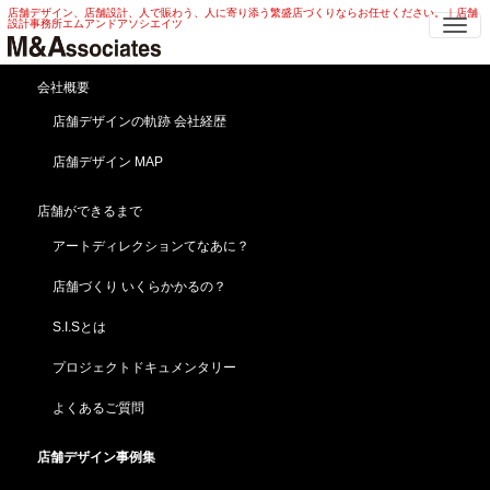
店舗デザイン、店舗設計、人で賑わう、人に寄り添う繁盛店づくりならお任せください。｜店舗
Me
設計事務所エムアンドアソシエイツ
酒屋新築 店舗デザイン | 道路拡幅
会社概要
・移転 酒屋新築 店舗デザイン
店舗デザインの軌跡 会社経歴
店舗デザイン MAP
HOME
店舗デザイン事例集
酒屋・食品スーパー
酒屋新築 店舗デザイン | 道路拡幅 ・移転 酒屋新築 店舗デザイン
店舗ができるまで
スターバックス見たいな！店舗外装！酒屋新築 店舗
アートディレクションてなあに？
デザイン 道路拡幅・移転
【こぐれ酒店】埼玉／所沢 (道路拡幅移転新築)「店舗
店舗づくり いくらかかるの？
よろず相談依頼実例」
メッチャお洒落な店舗外観ガーデニング！！！
S.I.Sとは
プロジェクトドキュメンタリー
よくあるご質問
店舗デザイン事例集