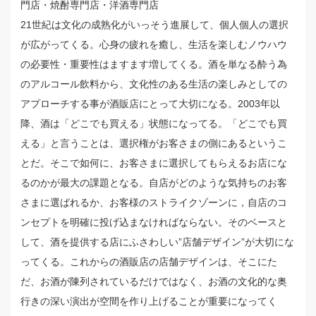
門店・焼酎専門店・洋酒専門店
21世紀は文化の成熟化がいっそう進展して、個人個人の選択
が広がってくる。心身の疲れを癒し、生活を楽しむノウハウ
の必要性・重要性はますます増してくる。酒を単なる酔う為
のアルコール飲料から、文化性のある生活の楽しみとしての
アプローチする事が酒販店にとって大切になる。2003年以
降、酒は「どこでも買える」状態になってる。「どこでも買
える」と言うことは、選択権がお客さまの側にあるというこ
とだ。そこで如何に、お客さまに選択してもらえるお店にな
るのかが最大の課題となる。自店がどのような気持ちのお客
さまに選ばれるか、お客様のストライクゾーンに，自店のコ
ンセプトを明確に投げ込まなければならない。そのベースと
して、酒を提供する店にふさわしい”店舗デザイン”が大切にな
ってくる。これからの酒販店の店舗デザインは、そこにた
だ、お酒が陳列されているだけではなく、お酒の文化的な奥
行きの深い演出が空間を作り上げることが重要になってく