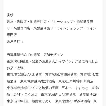
実績
酒屋・酒販店・地酒専門店・リカーショップ・酒屋量り売
り・焼酎専門店・焼酎量り売り・ワインショッツプ・ワイン
専門店
酒屋角打ち
当事務所始めての酒屋 店舗デザイン
東京/神田/柳屋・普通の酒屋さんからワインと洋酒に特化した
お店に改装
東京/東武練馬/大木酒店 東京/成城/宮崎屋酒店 東京/鶯谷/萬
屋酒店 東京/東武練馬/松澤酒店 東京/江戸川/宇田川商店
東京/学芸大学/ワインと地酒の宝庫 五本木 ますもと 東京/
新小岩/すずこう酒店 東京/武蔵新田/北嶋酒店 酒屋量り売り
東京/府中/柏屋 焼酎量り売り 東京/福生/いずみや酒店 東