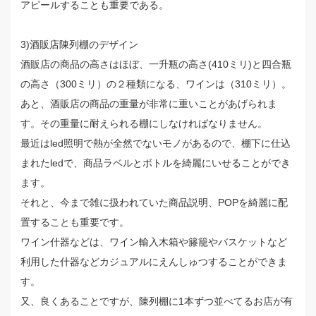
アピールすることも重要である。
3)酒販店陳列棚のデザイン
酒販店の商品の高さはほぼ、一升瓶の高さ(410ミリ)と四合瓶
の高さ（300ミリ）の２種類になる、ワインは（310ミリ）。
あと、酒販店の商品の重量が非常に重いことがあげられま
す。その重量に耐えられる棚にしなければなりません。
最近はled照明で熱が全然でないモノがあるので、棚下に仕込
まれたledで、商品ラベルとボトルを綺麗にいせることができ
ます。
それと、今まで雑に扱われていた商品説明、POPを綺麗に配
置することも重要です。
ワイン什器などは、ワイン輸入木箱や籐籠やバスケットなど
利用した什器などカジュアルにえんしゅつすることができま
す。
又、良くあることですが、陳列棚に1本ずつ並べてるお店が有