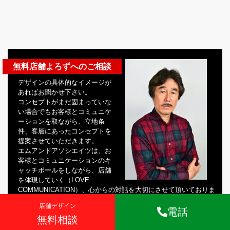
無料店舗よろずへのご相談
デザインの具体的なイメージが
あればお聞かせ下さい。
コンセプトがまだ固まっていな
い場合でもお客様とコミュニケ
ーションを取ながら、立地条
件、客層にあったコンセプトを
提案させていただきます。
エムアンドアソシエイツは、お
客様とコミュニケーションのキ
ャッチボールをしながら、店舗
を体現していく（LOVE
COMMUNICATION）、心からの対話を大切にさせて頂いておりま
す。
店舗デザイン
電話
まずは御連絡下さい。どのような質問、お悩みでも御相談に応じ
無料相談
ます。