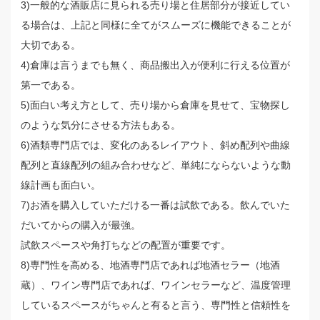
3)一般的な酒販店に見られる売り場と住居部分が接近してい
る場合は、上記と同様に全てがスムーズに機能できることが
大切である。
4)倉庫は言うまでも無く、商品搬出入が便利に行える位置が
第一である。
5)面白い考え方として、売り場から倉庫を見せて、宝物探し
のような気分にさせる方法もある。
6)酒類専門店では、変化のあるレイアウト、斜め配列や曲線
配列と直線配列の組み合わせなど、単純にならないような動
線計画も面白い。
7)お酒を購入していただける一番は試飲である。飲んでいた
だいてからの購入が最強。
試飲スペースや角打ちなどの配置が重要です。
8)専門性を高める、地酒専門店であれば地酒セラー（地酒
蔵）、ワイン専門店であれば、ワインセラーなど、温度管理
しているスペースがちゃんと有ると言う、専門性と信頼性を