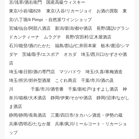
京/浅草/酒右衛門 国産高級ウィスキー
東京/小岩/蔵828 東京/入谷/リカージョイ お酒の買取 東
京/八丁堀/li Pimpi ・自然派ワインショップ
宮城/仙台/阿部八酒店 新潟/新潟/都や酒店 長野/諏訪/グラン
ドカンティーナ ムラグチ 長野/宮田村/正木屋酒店
石川/能登/酒のたかた 福島/郡山/仁井田本家 栃木/鹿沼/シマ
ダヤ 茨城/取手/エスポア オカダ 埼玉/西川口/かずさや酒
店
埼玉/春日部/酒の専門店 マツバドウ 埼玉/久喜/寒梅酒造
埼玉/所沢/郊外型酒屋 こぐれ商店 千葉/市川/酒の及
川 千葉/市川/酒壱番 千葉/新松戸/ますよし酒店 神
奈川/箱根/大木酒店 静岡/伊東/そがや酒店 静岡/沼津/ながし
ま酒店
静岡/静岡/長島酒店 三重/四日市/タカハシ酒造・伊勢の蔵
兵庫/西明石/たなか屋 兵庫/夙川/ミールコート・リカーショ
ップ