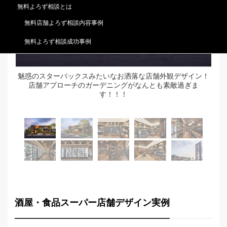
無料よろず相談とは
無料店舗よろず相談内容事例
無料よろず相談成功事例
看
魅惑のスターバックスみたいなお洒落な店舗外観デザイン！
店
店舗アプローチのガーデニングがなんとも素敵過ぎま
す！！！
酒屋・食品スーパー店舗デザイン実例