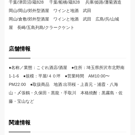
千葉/津田沼/蔵828 千葉/船橋/蔵828 兵庫/姫路/灘菊酒造
岡山/岡山/郊外型酒屋 ワインと地酒 武田
岡山/倉敷/郊外型酒屋 ワインと地酒 武田 広島/呉/山城
屋 長崎/五島列島/クラークケント
店舗情報
●名称／業態：こぐれ酒店/酒屋 ●住所：埼玉県所沢市北野南
1-1-6 ●規模：平屋/４０坪 ●営業時間 AM10:00〜
PM22:00 ●取扱商品 地酒:出羽桜・上喜元・浦霞・八海
山・〆張鶴・久保田・黒龍・手取川 本格焼酎：黒霧島・佐
藤・宝山など
関連情報