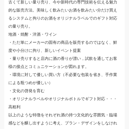
古くて新しい量り売り、今や新時代の専門技術を伝える魅力
的な販売方法。美味しく飲みたいお酒を飲みたい分だけ買え
るシステムと拘りのお酒をオリジナルラベルでのギフト対応
の量り売り。
地酒・焼酎・洋酒・ワイン
・ただ単にメーカーの固有の商品を販売するのではなく、鮮
度や小分けに拘り、新しいイベント提案
・量り売りすると店内に酒の香りが漂い，試飲を通してお客
様の接点とコミュニケーションが図れます。
・環境に対して優しい買い方（不必要な包装を省き、手作業
による瓶つめが優しい）
・文化の啓発を育む
・オリジナルラベルやオリジナルボトルでギフト対応・・・
高粗利
以上のような特徴をそれぞれ酒の持つ文化的な雰囲気・臨場
感などを醸し出すように考え、プラン・デザインをしなけれ