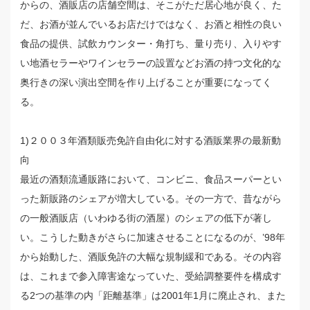
からの、酒販店の店舗空間は、そこがただ居心地が良く、た
だ、お酒が並んでいるお店だけではなく、お酒と相性の良い
食品の提供、試飲カウンター・角打ち、量り売り、入りやす
い地酒セラーやワインセラーの設置などお酒の持つ文化的な
奥行きの深い演出空間を作り上げることが重要になってく
る。
1)２００３年酒類販売免許自由化に対する酒販業界の最新動
向
最近の酒類流通販路において、コンビニ、食品スーパーとい
った新販路のシェアが増大している。その一方で、昔ながら
の一般酒販店（いわゆる街の酒屋）のシェアの低下が著し
い。こうした動きがさらに加速させることになるのが、’98年
から始動した、酒販免許の大幅な規制緩和である。その内容
は、これまで参入障害途なっていた、受給調整要件を構成す
る2つの基準の内「距離基準」は2001年1月に廃止され、また